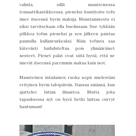
valinta, sillä mausteisessa
tomaattikastikkeessa, pieneksi kuutitoitu tofu
imee itseensä hyvin makuja. Maustamisesta ei
siksi tarvitsekaan olla huolissaan. Itse tykkään
pilkkoa tofun pieneksi ja sen jälkeen paistaa
pannulla kullanruskeaksi. Näin tofusta saa
kätevästi haihduteltua pois ylimääräiset
nesteet. Pienet palat ovat siitä hyviä, että ne
imevät itseensä paremmin makua kuin isot.
Mausteinen intialainen ruoka sopii mielestäni
erityisen hyvin talvipäiviin. Hassua sinänsä, kun
ajattelee Intian ilmastoa. Mutta joka
tapauksessa nyt on hyvä hetki laittaa curryt
hautumaan!