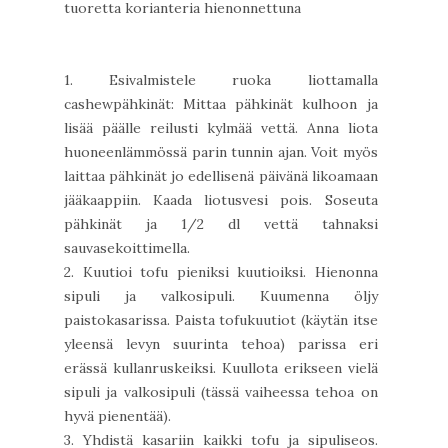
tuoretta korianteria hienonnettuna
1. Esivalmistele ruoka liottamalla
cashewpähkinät: Mittaa pähkinät kulhoon ja
lisää päälle reilusti kylmää vettä. Anna liota
huoneenlämmössä parin tunnin ajan. Voit myös
laittaa pähkinät jo edellisenä päivänä likoamaan
jääkaappiin. Kaada liotusvesi pois. Soseuta
pähkinät ja 1/2 dl vettä tahnaksi
sauvasekoittimella.
2. Kuutioi tofu pieniksi kuutioiksi. Hienonna
sipuli ja valkosipuli. Kuumenna öljy
paistokasarissa. Paista tofukuutiot (käytän itse
yleensä levyn suurinta tehoa) parissa eri
erässä kullanruskeiksi. Kuullota erikseen vielä
sipuli ja valkosipuli (tässä vaiheessa tehoa on
hyvä pienentää).
3. Yhdistä kasariin kaikki tofu ja sipuliseos.