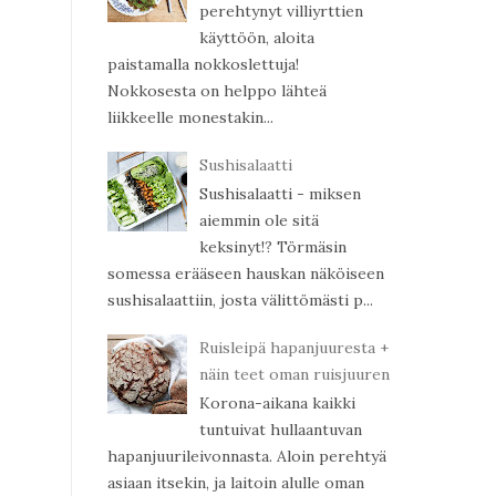
perehtynyt villiyrttien
käyttöön, aloita
paistamalla nokkoslettuja!
Nokkosesta on helppo lähteä
liikkeelle monestakin...
Sushisalaatti
Sushisalaatti - miksen
aiemmin ole sitä
keksinyt!? Törmäsin
somessa erääseen hauskan näköiseen
sushisalaattiin, josta välittömästi p...
Ruisleipä hapanjuuresta +
näin teet oman ruisjuuren
Korona-aikana kaikki
tuntuivat hullaantuvan
hapanjuurileivonnasta. Aloin perehtyä
asiaan itsekin, ja laitoin alulle oman