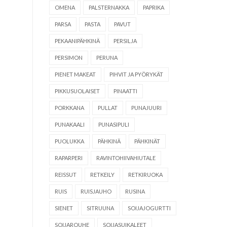
OMENA
PALSTERNAKKA
PAPRIKA
PARSA
PASTA
PAVUT
PEKAANIPÄHKINÄ
PERSILJA
PERSIMON
PERUNA
PIENET MAKEAT
PIHVIT JA PYÖRYKÄT
PIKKUSUOLAISET
PINAATTI
PORKKANA
PULLAT
PUNAJUURI
PUNAKAALI
PUNASIPULI
PUOLUKKA
PÄHKINÄ
PÄHKINÄT
RAPARPERI
RAVINTOHIIVAHIUTALE
REISSUT
RETKEILY
RETKIRUOKA
RUIS
RUISJAUHO
RUSINA
SIENET
SITRUUNA
SOIJAJOGURTTI
SOIJAROUHE
SOIJASUIKALEET