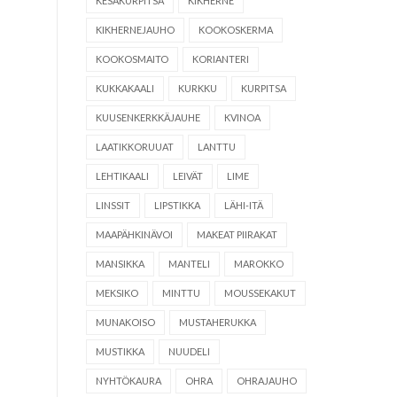
KESÄKURPITSA
KIKHERNE
KIKHERNEJAUHO
KOOKOSKERMA
KOOKOSMAITO
KORIANTERI
KUKKAKAALI
KURKKU
KURPITSA
KUUSENKERKKÄJAUHE
KVINOA
LAATIKKORUUAT
LANTTU
LEHTIKAALI
LEIVÄT
LIME
LINSSIT
LIPSTIKKA
LÄHI-ITÄ
MAAPÄHKINÄVOI
MAKEAT PIIRAKAT
MANSIKKA
MANTELI
MAROKKO
MEKSIKO
MINTTU
MOUSSEKAKUT
MUNAKOISO
MUSTAHERUKKA
MUSTIKKA
NUUDELI
NYHTÖKAURA
OHRA
OHRAJAUHO