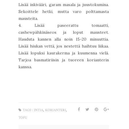
Lisää inkivääri, garam masala ja juustokumina.
Sekoittele hetki, mutta varo polttamasta
mausteita.
4. Lisää paseerattu tomaatti,
cashewpähkinäseos ja loput mausteet.
Hauduta kannen alla noin 15-20 minuuttia.
Lisää hiukan vettä, jos nestettä haihtuu liikaa.
Lisää lopuksi kaurakerma ja kuumenna vielä.
Tarjoa basmatiriisin ja tuoreen korianterin
kanssa.
,
,
TAGS :
INTIA
KORIANTERI
TOFU