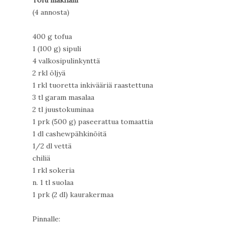
Tofu makhani
(4 annosta)
400 g tofua
1 (100 g) sipuli
4 valkosipulinkynttä
2 rkl öljyä
1 rkl tuoretta inkivääriä raastettuna
3 tl garam masalaa
2 tl juustokuminaa
1 prk (500 g) paseerattua tomaattia
1 dl cashewpähkinöitä
1/2 dl vettä
chiliä
1 rkl sokeria
n. 1 tl suolaa
1 prk (2 dl) kaurakermaa
Pinnalle: