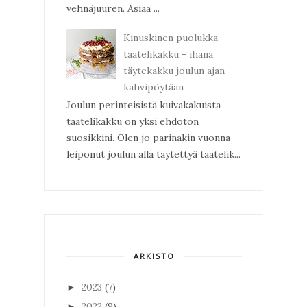
vehnäjuuren. Asiaa ...
Kinuskinen puolukka-
taatelikakku - ihana
täytekakku joulun ajan
kahvipöytään
Joulun perinteisistä kuivakakuista
taatelikakku on yksi ehdoton
suosikkini. Olen jo parinakin vuonna
leiponut joulun alla täytettyä taatelik...
ARKISTO
2023
(7)
►
2022
(9)
►