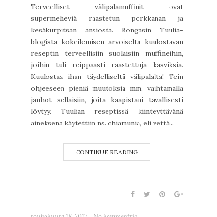
Terveelliset välipalamuffinit ovat
supermeheviä raastetun porkkanan ja
kesäkurpitsan ansiosta. Bongasin Tuulia-
blogista kokeilemisen arvoiselta kuulostavan
reseptin terveellisiin suolaisiin muffineihin,
joihin tuli reippaasti raastettuja kasviksia.
Kuulostaa ihan täydelliseltä välipalalta! Tein
ohjeeseen pieniä muutoksia mm. vaihtamalla
jauhot sellaisiin, joita kaapistani tavallisesti
löytyy. Tuulian reseptissä kiinteyttävänä
aineksena käytettiin ns. chiamunia, eli vettä...
CONTINUE READING
toukokuuta 18, 2017
No kommenttia