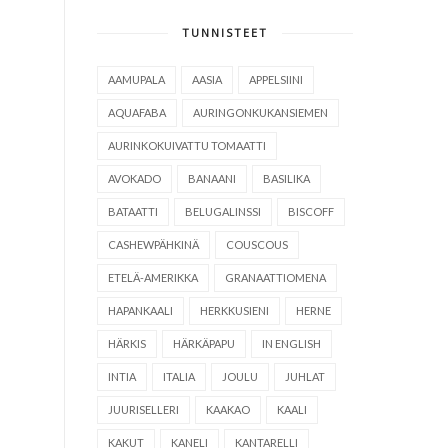
TUNNISTEET
AAMUPALA
AASIA
APPELSIINI
AQUAFABA
AURINGONKUKANSIEMEN
AURINKOKUIVATTU TOMAATTI
AVOKADO
BANAANI
BASILIKA
BATAATTI
BELUGALINSSI
BISCOFF
CASHEWPÄHKINÄ
COUSCOUS
ETELÄ-AMERIKKA
GRANAATTIOMENA
HAPANKAALI
HERKKUSIENI
HERNE
HÄRKIS
HÄRKÄPAPU
IN ENGLISH
INTIA
ITALIA
JOULU
JUHLAT
JUURISELLERI
KAAKAO
KAALI
KAKUT
KANELI
KANTARELLI