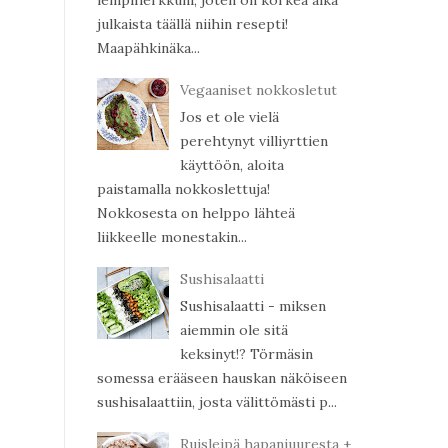
lempiherkkuni, joten on korkea aika
julkaista täällä niihin resepti!
Maapähkinäka...
Vegaaniset nokkosletut
Jos et ole vielä
perehtynyt villiyrttien
käyttöön, aloita
paistamalla nokkoslettuja!
Nokkosesta on helppo lähteä
liikkeelle monestakin...
Sushisalaatti
Sushisalaatti - miksen
aiemmin ole sitä
keksinyt!? Törmäsin
somessa erääseen hauskan näköiseen
sushisalaattiin, josta välittömästi p...
Ruisleipä hapanjuuresta +