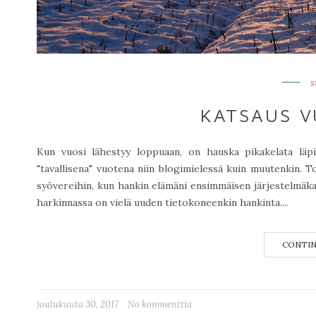
s
KATSAUS V
Kun vuosi lähestyy loppuaan, on hauska pikakelata läpi
"tavallisena" vuotena niin blogimielessä kuin muutenkin.
syövereihin, kun hankin elämäni ensimmäisen järjestelmäka
harkinnassa on vielä uuden tietokoneenkin hankinta....
CONTIN
joulukuuta 30, 2017
No kommenttia