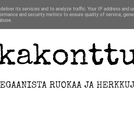
ETUSIVU
INFO
ARKISTO
eliver its services and to analyze traffic. Your IP address and 
ormance and security metrics to ensure quality of service, gen
abuse.