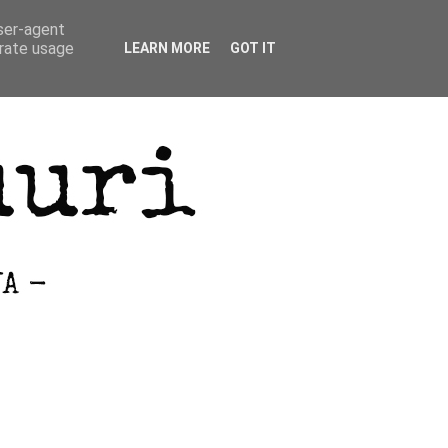
user-agent
erate usage
LEARN MORE
GOT IT