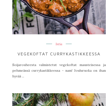
Intia
VEGEKOFTAT CURRYKASTIKKEESSA
Soijarouheesta valmistetut vegekoftat mausteisessa ja
pehmeässä currykastikkeessa - nam! Jouluruoka on ihan
hyvää ...