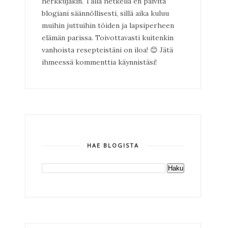
herkkujakin. Tällä hetkellä en päivitä
blogiani säännöllisesti, sillä aika kuluu
muihin juttuihin töiden ja lapsiperheen
elämän parissa. Toivottavasti kuitenkin
vanhoista resepteistäni on iloa!
😊
Jätä
ihmeessä kommenttia käynnistäsi!
HAE BLOGISTA