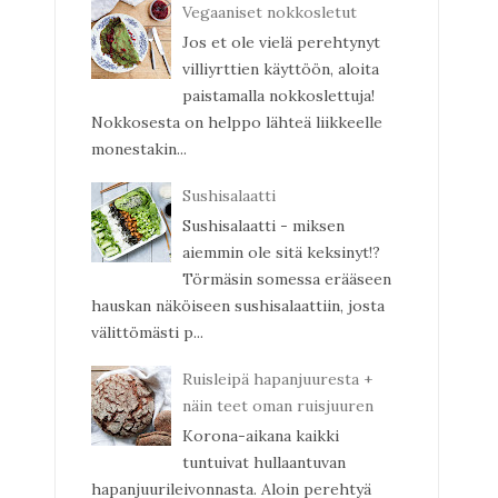
Vegaaniset nokkosletut
Jos et ole vielä perehtynyt
villiyrttien käyttöön, aloita
paistamalla nokkoslettuja!
Nokkosesta on helppo lähteä liikkeelle
monestakin...
Sushisalaatti
Sushisalaatti - miksen
aiemmin ole sitä keksinyt!?
Törmäsin somessa erääseen
hauskan näköiseen sushisalaattiin, josta
välittömästi p...
Ruisleipä hapanjuuresta +
näin teet oman ruisjuuren
Korona-aikana kaikki
tuntuivat hullaantuvan
hapanjuurileivonnasta. Aloin perehtyä