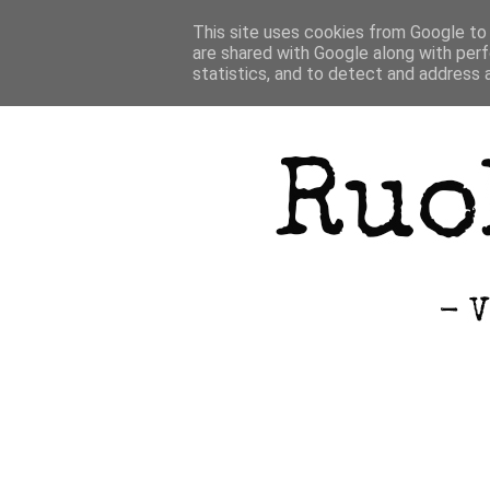
This site uses cookies from Google to d
are shared with Google along with perf
statistics, and to detect and address 