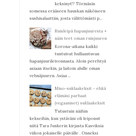
keksinyt!? Törmäsin
somessa erääseen hauskan näköiseen
sushisalaattiin, josta välittömästi p...
Ruisleipä hapanjuuresta +
näin teet oman ruisjuuren
Korona-aikana kaikki
tuntuivat hullaantuvan
hapanjuurileivonnasta. Aloin perehtyä
asiaan itsekin, ja laitoin alulle oman
vehnäjuuren. Asiaa ...
Miso-suklaakeksit - ehkä
elämäsi parhaat
(vegaaniset) suklaakeksit
Tutustuin näihin
kekseihin, kun ystäväni oli leiponut
niitä Tara Junkerin kirjasta Kasviksia
viikon jokaiselle päivälle . Onneksi