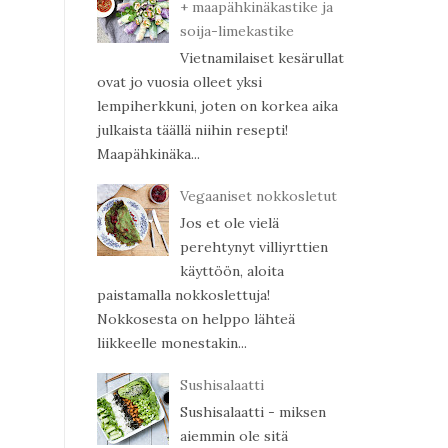
+ maapähkinäkastike ja
soija-limekastike
Vietnamilaiset kesärullat
ovat jo vuosia olleet yksi
lempiherkkuni, joten on korkea aika
julkaista täällä niihin resepti!
Maapähkinäka...
Vegaaniset nokkosletut
Jos et ole vielä
perehtynyt villiyrttien
käyttöön, aloita
paistamalla nokkoslettuja!
Nokkosesta on helppo lähteä
liikkeelle monestakin...
Sushisalaatti
Sushisalaatti - miksen
aiemmin ole sitä