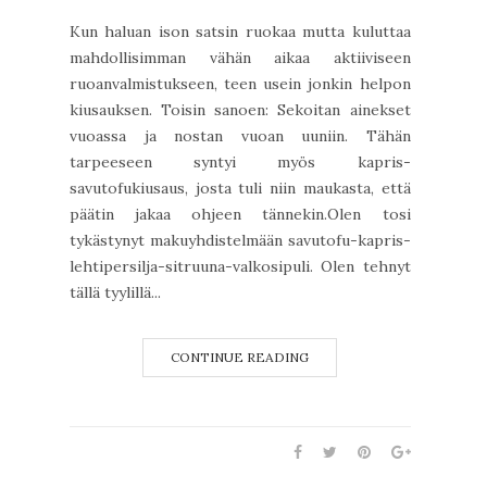
Kun haluan ison satsin ruokaa mutta kuluttaa
mahdollisimman vähän aikaa aktiiviseen
ruoanvalmistukseen, teen usein jonkin helpon
kiusauksen. Toisin sanoen: Sekoitan ainekset
vuoassa ja nostan vuoan uuniin. Tähän
tarpeeseen syntyi myös kapris-
savutofukiusaus, josta tuli niin maukasta, että
päätin jakaa ohjeen tännekin.Olen tosi
tykästynyt makuyhdistelmään savutofu-kapris-
lehtipersilja-sitruuna-valkosipuli. Olen tehnyt
tällä tyylillä...
CONTINUE READING