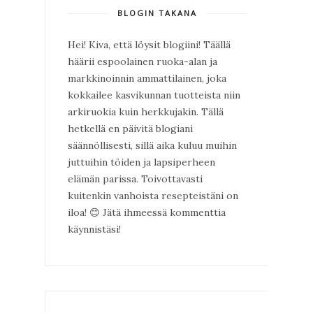
BLOGIN TAKANA
Hei! Kiva, että löysit blogiini! Täällä
häärii espoolainen ruoka-alan ja
markkinoinnin ammattilainen, joka
kokkailee kasvikunnan tuotteista niin
arkiruokia kuin herkkujakin. Tällä
hetkellä en päivitä blogiani
säännöllisesti, sillä aika kuluu muihin
juttuihin töiden ja lapsiperheen
elämän parissa. Toivottavasti
kuitenkin vanhoista resepteistäni on
iloa!
😊
Jätä ihmeessä kommenttia
käynnistäsi!