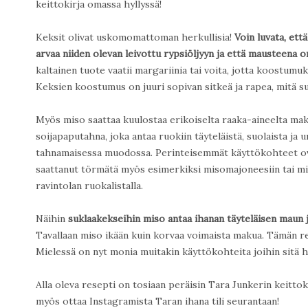
keittokirja omassa hyllyssä!
Keksit olivat uskomomattoman herkullisia!
Voin luvata, ett
arvaa niiden olevan leivottu rypsiöljyyn ja että mausteena 
kaltainen tuote vaatii margariinia tai voita, jotta koostumu
Keksien koostumus on juuri sopivan sitkeä ja rapea, mitä su
Myös miso saattaa kuulostaa erikoiselta raaka-aineelta mak
soijapaputahna, joka antaa ruokiin täyteläistä, suolaista ja
tahnamaisessa muodossa. Perinteisemmät käyttökohteet ovat
saattanut törmätä myös esimerkiksi misomajoneesiin tai mis
ravintolan ruokalistalla.
Näihin
suklaakekseihin miso antaa ihanan täyteläisen maun
Tavallaan miso ikään kuin korvaa voimaista makua. Tämän r
Mielessä on nyt monia muitakin käyttökohteita joihin sitä hal
Alla oleva resepti on tosiaan peräisin Tara Junkerin keitto
myös ottaa Instagramista Taran ihana tili seurantaan!