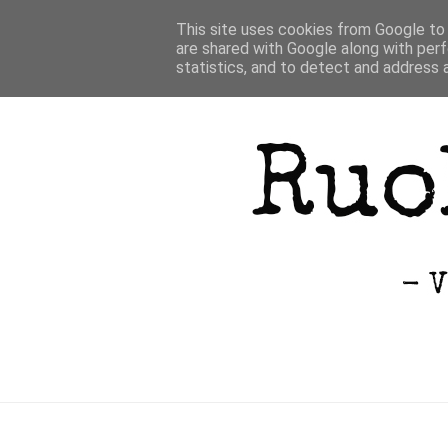
This site uses cookies from Google to d
are shared with Google along with perf
statistics, and to detect and address 