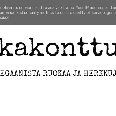
ETUSIVU
INFO
ARKISTO
eliver its services and to analyze traffic. Your IP address and 
ormance and security metrics to ensure quality of service, gen
abuse.