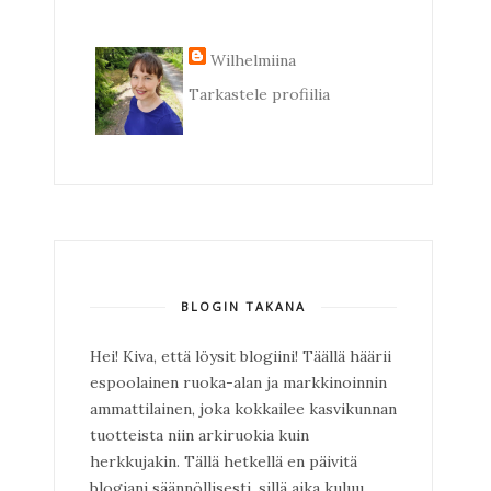
Wilhelmiina
Tarkastele profiilia
BLOGIN TAKANA
Hei! Kiva, että löysit blogiini! Täällä häärii
espoolainen ruoka-alan ja markkinoinnin
ammattilainen, joka kokkailee kasvikunnan
tuotteista niin arkiruokia kuin
herkkujakin. Tällä hetkellä en päivitä
blogiani säännöllisesti, sillä aika kuluu