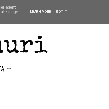
user-agent
erate usage
LEARN MORE
GOT IT