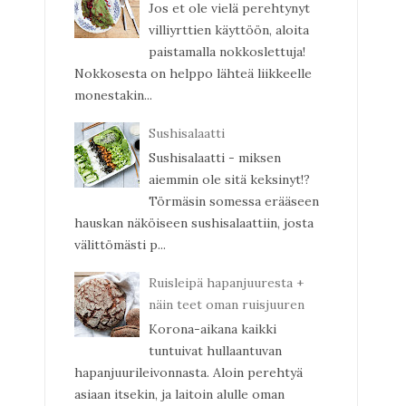
Jos et ole vielä perehtynyt
villiyrttien käyttöön, aloita
paistamalla nokkoslettuja!
Nokkosesta on helppo lähteä liikkeelle
monestakin...
Sushisalaatti
Sushisalaatti - miksen
aiemmin ole sitä keksinyt!?
Törmäsin somessa erääseen
hauskan näköiseen sushisalaattiin, josta
välittömästi p...
Ruisleipä hapanjuuresta +
näin teet oman ruisjuuren
Korona-aikana kaikki
tuntuivat hullaantuvan
hapanjuurileivonnasta. Aloin perehtyä
asiaan itsekin, ja laitoin alulle oman