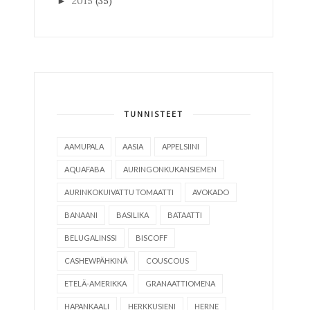
2015
(35)
►
TUNNISTEET
AAMUPALA
AASIA
APPELSIINI
AQUAFABA
AURINGONKUKANSIEMEN
AURINKOKUIVATTU TOMAATTI
AVOKADO
BANAANI
BASILIKA
BATAATTI
BELUGALINSSI
BISCOFF
CASHEWPÄHKINÄ
COUSCOUS
ETELÄ-AMERIKKA
GRANAATTIOMENA
HAPANKAALI
HERKKUSIENI
HERNE