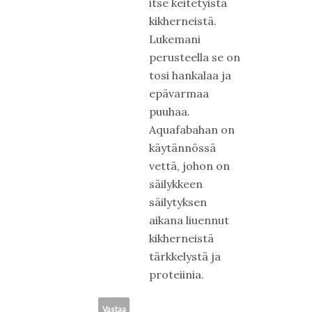
itse keitetyistä
kikherneistä.
Lukemani
perusteella se on
tosi hankalaa ja
epävarmaa
puuhaa.
Aquafabahan on
käytännössä
vettä, johon on
säilykkeen
säilytyksen
aikana liuennut
kikherneistä
tärkkelystä ja
proteiinia.
Vastaa