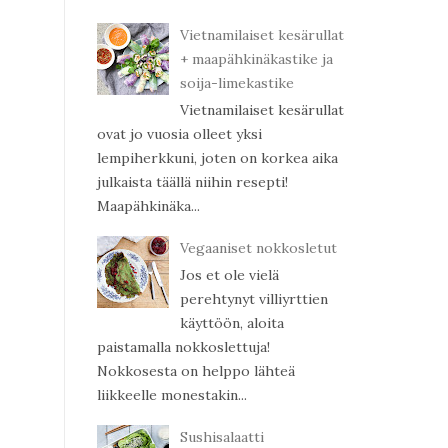
Vietnamilaiset kesärullat
+ maapähkinäkastike ja
soija-limekastike
Vietnamilaiset kesärullat
ovat jo vuosia olleet yksi
lempiherkkuni, joten on korkea aika
julkaista täällä niihin resepti!
Maapähkinäka...
Vegaaniset nokkosletut
Jos et ole vielä
perehtynyt villiyrttien
käyttöön, aloita
paistamalla nokkoslettuja!
Nokkosesta on helppo lähteä
liikkeelle monestakin...
Sushisalaatti