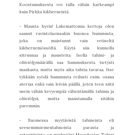
Koostumuksesta voi tulla vähän karkeampi
kuin Pirkka kikherneistä.
- Mausta hyvin! Lukemattomia kertoja olen
saanut ravintolaoissakin huonoa hummusta,
joka on maistunut vain vetiseltä
kikhernemössöltä. Käytä siis kunnolla
sitruunaa ja mausteita. Isolla tahini- ja
oliiviöljymäärällä saa hummuksesta tietysti
maukasta, mutta myös aika tuhtia tavaraa. Itse
tykkään syödä hummusta reilusti esim. osana
ateriaa enkä vain leivän päällä, joten teen siitä
usein vähän kevyempää vähentämällä tahinia ja
oliiviöljyä, mutta maustamalla sitäkin
paremmin.
- Suomessa myytävistä tahineista eli
seeseminsiementahnoista parasta ja
autenttisinta on mielestäni Macedonian Tahini