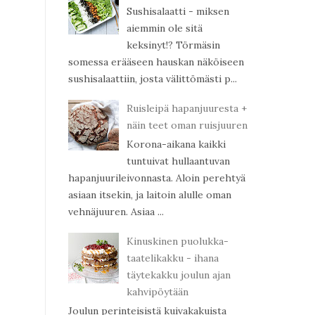
Sushisalaatti - miksen
aiemmin ole sitä
keksinyt!? Törmäsin
somessa erääseen hauskan näköiseen
sushisalaattiin, josta välittömästi p...
Ruisleipä hapanjuuresta +
näin teet oman ruisjuuren
Korona-aikana kaikki
tuntuivat hullaantuvan
hapanjuurileivonnasta. Aloin perehtyä
asiaan itsekin, ja laitoin alulle oman
vehnäjuuren. Asiaa ...
Kinuskinen puolukka-
taatelikakku - ihana
täytekakku joulun ajan
kahvipöytään
Joulun perinteisistä kuivakakuista