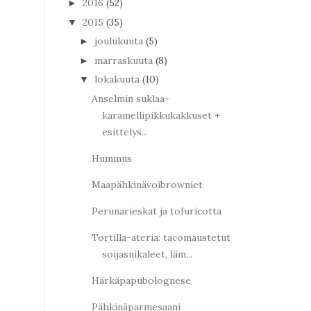
2016
(52)
►
2015
(35)
▼
joulukuuta
(5)
►
marraskuuta
(8)
►
lokakuuta
(10)
▼
Anselmin suklaa-
karamellipikkukakkuset +
esittelys...
Hummus
Maapähkinävoibrowniet
Perunarieskat ja tofuricotta
Tortilla-ateria: tacomaustetut
soijasuikaleet, läm...
Härkäpapubolognese
Pähkinäparmesaani