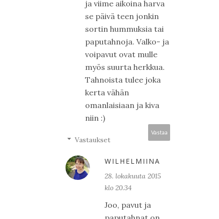
ja viime aikoina harva
se päivä teen jonkin
sortin hummuksia tai
paputahnoja. Valko- ja
voipavut ovat mulle
myös suurta herkkua.
Tahnoista tulee joka
kerta vähän
omanlaisiaan ja kiva
niin :)
Vastaa
Vastaukset
WILHELMIINA
28. lokakuuta 2015
klo 20.34
Joo, pavut ja
paputahnat on