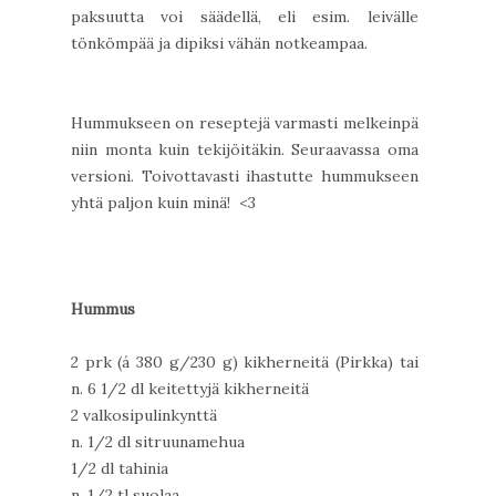
paksuutta voi säädellä, eli esim. leivälle
tönkömpää ja dipiksi vähän notkeampaa.
Hummukseen on reseptejä varmasti melkeinpä
niin monta kuin tekijöitäkin. Seuraavassa oma
versioni. Toivottavasti ihastutte hummukseen
yhtä paljon kuin minä! <3
Hummus
2 prk (á 380 g/230 g) kikherneitä (Pirkka) tai
n. 6 1/2 dl keitettyjä kikherneitä
2 valkosipulinkynttä
n. 1/2 dl sitruunamehua
1/2 dl tahinia
n. 1/2 tl suolaa