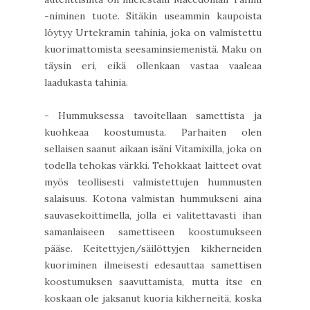
-niminen tuote. Sitäkin useammin kaupoista
löytyy Urtekramin tahinia, joka on valmistettu
kuorimattomista seesaminsiemenistä. Maku on
täysin eri, eikä ollenkaan vastaa vaaleaa
laadukasta tahinia.
- Hummuksessa tavoitellaan samettista ja
kuohkeaa koostumusta. Parhaiten olen
sellaisen saanut aikaan isäni Vitamixilla, joka on
todella tehokas värkki. Tehokkaat laitteet ovat
myös teollisesti valmistettujen hummusten
salaisuus. Kotona valmistan hummukseni aina
sauvasekoittimella, jolla ei valitettavasti ihan
samanlaiseen samettiseen koostumukseen
pääse. Keitettyjen/säilöttyjen kikherneiden
kuoriminen ilmeisesti edesauttaa samettisen
koostumuksen saavuttamista, mutta itse en
koskaan ole jaksanut kuoria kikherneitä, koska