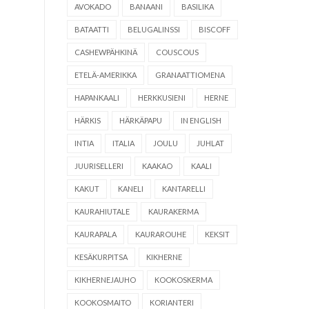
AVOKADO
BANAANI
BASILIKA
BATAATTI
BELUGALINSSI
BISCOFF
CASHEWPÄHKINÄ
COUSCOUS
ETELÄ-AMERIKKA
GRANAATTIOMENA
HAPANKAALI
HERKKUSIENI
HERNE
HÄRKIS
HÄRKÄPAPU
IN ENGLISH
INTIA
ITALIA
JOULU
JUHLAT
JUURISELLERI
KAAKAO
KAALI
KAKUT
KANELI
KANTARELLI
KAURAHIUTALE
KAURAKERMA
KAURAPALA
KAURAROUHE
KEKSIT
KESÄKURPITSA
KIKHERNE
KIKHERNEJAUHO
KOOKOSKERMA
KOOKOSMAITO
KORIANTERI