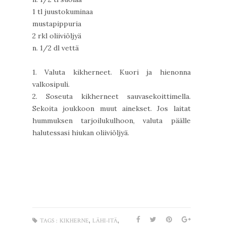
1 tl juustokuminaa
mustapippuria
2 rkl oliiviöljyä
n. 1/2 dl vettä
1. Valuta kikherneet. Kuori ja hienonna
valkosipuli.
2. Soseuta kikherneet sauvasekoittimella.
Sekoita joukkoon muut ainekset. Jos laitat
hummuksen tarjoilukulhoon, valuta päälle
halutessasi hiukan oliiviöljyä.
,
,
TAGS :
KIKHERNE
LÄHI-ITÄ