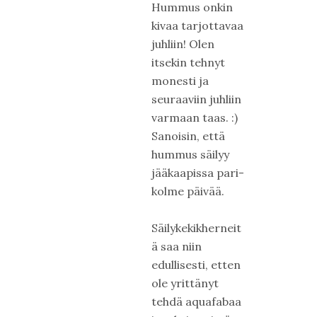
Hummus onkin
kivaa tarjottavaa
juhliin! Olen
itsekin tehnyt
monesti ja
seuraaviin juhliin
varmaan taas. :)
Sanoisin, että
hummus säilyy
jääkaapissa pari-
kolme päivää.
Säilykekikherneit
ä saa niin
edullisesti, etten
ole yrittänyt
tehdä aquafabaa