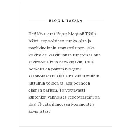
BLOGIN TAKANA
Hei! Kiva, että löysit blogiini! Täällä
häärii espoolainen ruoka-alan ja
markkinoinnin ammattilainen, joka
kokkailee kasvikunnan tuotteista niin
arkiruokia kuin herkkujakin. Tällä
hetkellä en päivitä blogiani
säännöllisesti, sillä aika kuluu muihin
juttuihin töiden ja lapsiperheen
elämän parissa. Toivottavasti
kuitenkin vanhoista resepteistäni on
iloa!
😊
Jätä ihmeessä kommenttia
käynnistäsi!