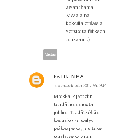
aivan ihania!
Kivaa aina
kokeilla erilaisia
versioita fiiliksen
mukaan. :)
Vastaa
KATIGIMMA
5. maaliskuuta 2017 klo 9.14
Moikka! Ajattelin
tehdä hummusta
juhliin. Tiedätköhän
kauanko se säilyy
jääkaapissa, jos tekisi
sen hyvissä ajoin