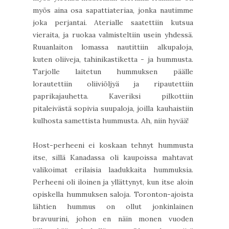
myös aina osa sapattiateriaa, jonka nautimme
joka perjantai. Aterialle saatettiin kutsua
vieraita, ja ruokaa valmisteltiin usein yhdessä.
Ruuanlaiton lomassa nautittiin alkupaloja,
kuten oliiveja, tahinikastiketta - ja hummusta.
Tarjolle laitetun hummuksen päälle
lorautettiin oliiviöljyä ja ripautettiin
paprikajauhetta. Kaveriksi pilkottiin
pitaleivästä sopivia suupaloja, joilla kauhaistiin
kulhosta samettista hummusta. Ah, niin hyvää!
Host-perheeni ei koskaan tehnyt hummusta
itse, sillä Kanadassa oli kaupoissa mahtavat
valikoimat erilaisia laadukkaita hummuksia.
Perheeni oli iloinen ja yllättynyt, kun itse aloin
opiskella hummuksen saloja. Toronton-ajoista
lähtien hummus on ollut jonkinlainen
bravuurini, johon en näin monen vuoden