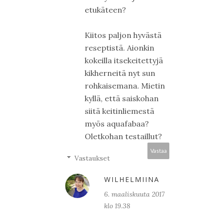
etukäteen?
Kiitos paljon hyvästä
reseptistä. Aionkin
kokeilla itsekeitettyjä
kikherneitä nyt sun
rohkaisemana. Mietin
kyllä, että saiskohan
siitä keitinliemestä
myös aquafabaa?
Oletkohan testaillut?
Vastaa
Vastaukset
WILHELMIINA
6. maaliskuuta 2017
klo 19.38