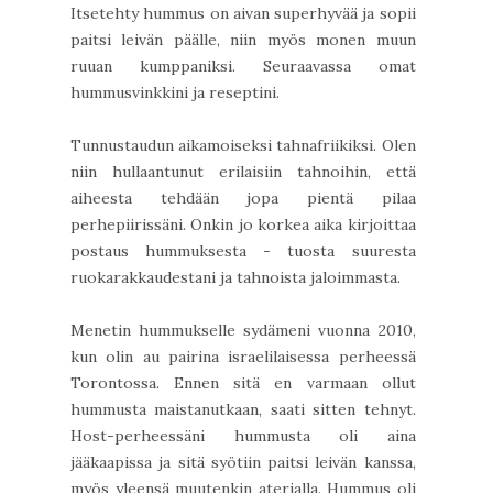
Itsetehty hummus on aivan superhyvää ja sopii
paitsi leivän päälle, niin myös monen muun
ruuan kumppaniksi. Seuraavassa omat
hummusvinkkini ja reseptini.
Tunnustaudun aikamoiseksi tahnafriikiksi. Olen
niin hullaantunut erilaisiin tahnoihin, että
aiheesta tehdään jopa pientä pilaa
perhepiirissäni. Onkin jo korkea aika kirjoittaa
postaus hummuksesta - tuosta suuresta
ruokarakkaudestani ja tahnoista jaloimmasta.
Menetin hummukselle sydämeni vuonna 2010,
kun olin au pairina israelilaisessa perheessä
Torontossa. Ennen sitä en varmaan ollut
hummusta maistanutkaan, saati sitten tehnyt.
Host-perheessäni hummusta oli aina
jääkaapissa ja sitä syötiin paitsi leivän kanssa,
myös yleensä muutenkin aterialla. Hummus oli