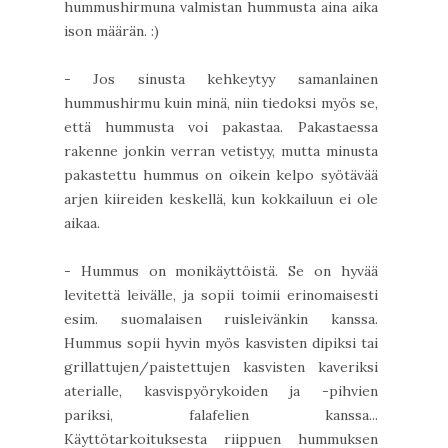
hummushirmuna valmistan hummusta aina aika
ison määrän. :)
- Jos sinusta kehkeytyy samanlainen
hummushirmu kuin minä, niin tiedoksi myös se,
että hummusta voi pakastaa. Pakastaessa
rakenne jonkin verran vetistyy, mutta minusta
pakastettu hummus on oikein kelpo syötävää
arjen kiireiden keskellä, kun kokkailuun ei ole
aikaa.
- Hummus on monikäyttöistä. Se on hyvää
levitettä leivälle, ja sopii toimii erinomaisesti
esim. suomalaisen ruisleivänkin kanssa.
Hummus sopii hyvin myös kasvisten dipiksi tai
grillattujen/paistettujen kasvisten kaveriksi
aterialle, kasvispyörykoiden ja -pihvien
pariksi, falafelien kanssa...
Käyttötarkoituksesta riippuen hummuksen