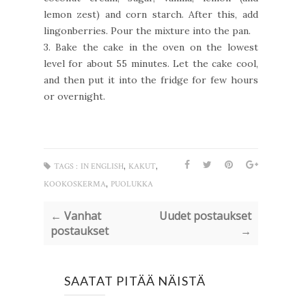
lemon zest) and corn starch. After this, add
lingonberries. Pour the mixture into the pan.
3. Bake the cake in the oven on the lowest
level for about 55 minutes. Let the cake cool,
and then put it into the fridge for few hours
or overnight.
,
,
TAGS :
IN ENGLISH
KAKUT
,
KOOKOSKERMA
PUOLUKKA
← Vanhat
Uudet postaukset
postaukset
→
SAATAT PITÄÄ NÄISTÄ