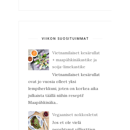
VIIKON SUOSITUIMMAT
Vietnamilaiset kesärullat
+ maapähkinäkastike ja
soija-limekastike
Vietnamilaiset kesärullat
ovat jo vuosia olleet yksi
lempiherkkuni, joten on korkea aika
julkaista täällä niihin resepti!
Maapähkinäka...
Vegaaniset nokkosletut
Jos et ole vielä
perehtynyt villiyrttien