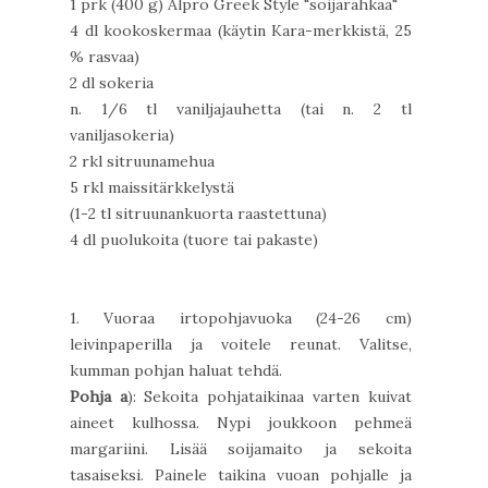
1 prk (400 g) Alpro Greek Style "soijarahkaa"
4 dl kookoskermaa (käytin Kara-merkkistä, 25
% rasvaa)
2 dl sokeria
n. 1/6 tl vaniljajauhetta (tai n. 2 tl
vaniljasokeria)
2 rkl sitruunamehua
5 rkl maissitärkkelystä
(1-2 tl sitruunankuorta raastettuna)
4 dl puolukoita (tuore tai pakaste)
1. Vuoraa irtopohjavuoka (24-26 cm)
leivinpaperilla ja voitele reunat. Valitse,
kumman pohjan haluat tehdä.
Pohja a
): Sekoita pohjataikinaa varten kuivat
aineet kulhossa. Nypi joukkoon pehmeä
margariini. Lisää soijamaito ja sekoita
tasaiseksi. Painele taikina vuoan pohjalle ja