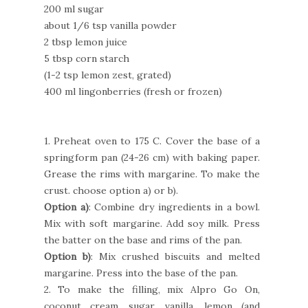
200 ml sugar
about 1/6 tsp vanilla powder
2 tbsp lemon juice
5 tbsp corn starch
(1-2 tsp lemon zest, grated)
400 ml lingonberries (fresh or frozen)
1. Preheat oven to 175 C. Cover the base of a
springform pan (24-26 cm) with baking paper.
Grease the rims with margarine. To make the
crust. choose option a) or b).
Option a)
: Combine dry ingredients in a bowl.
Mix with soft margarine. Add soy milk. Press
the batter on the base and rims of the pan.
Option b)
: Mix crushed biscuits and melted
margarine. Press into the base of the pan.
2. To make the filling, mix Alpro Go On,
coconut cream, sugar, vanilla, lemon (and