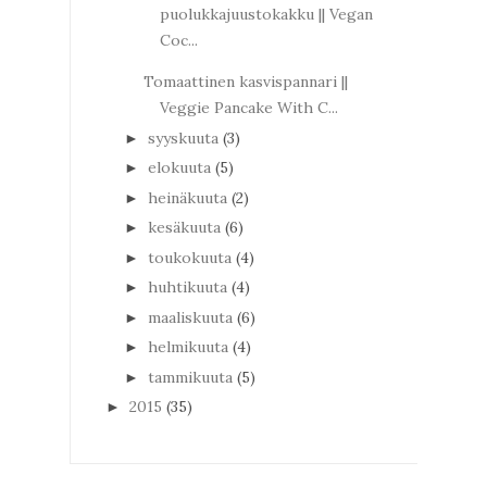
puolukkajuustokakku || Vegan
Coc...
Tomaattinen kasvispannari ||
Veggie Pancake With C...
syyskuuta
(3)
►
elokuuta
(5)
►
heinäkuuta
(2)
►
kesäkuuta
(6)
►
toukokuuta
(4)
►
huhtikuuta
(4)
►
maaliskuuta
(6)
►
helmikuuta
(4)
►
tammikuuta
(5)
►
2015
(35)
►