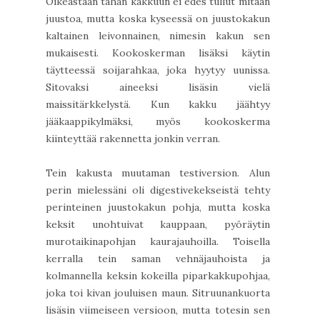
Oikeastaan tähän kakkuun ei edes tullut mitään
juustoa, mutta koska kyseessä on juustokakun
kaltainen leivonnainen, nimesin kakun sen
mukaisesti. Kookoskerman lisäksi käytin
täytteessä soijarahkaa, joka hyytyy uunissa.
Sitovaksi aineeksi lisäsin vielä
maissitärkkelystä. Kun kakku jäähtyy
jääkaappikylmäksi, myös kookoskerma
kiinteyttää rakennetta jonkin verran.
Tein kakusta muutaman testiversion. Alun
perin mielessäni oli digestivekekseistä tehty
perinteinen juustokakun pohja, mutta koska
keksit unohtuivat kauppaan, pyöräytin
murotaikinapohjan kaurajauhoilla. Toisella
kerralla tein saman vehnäjauhoista ja
kolmannella keksin kokeilla piparkakkupohjaa,
joka toi kivan jouluisen maun. Sitruunankuorta
lisäsin viimeiseen versioon, mutta totesin sen