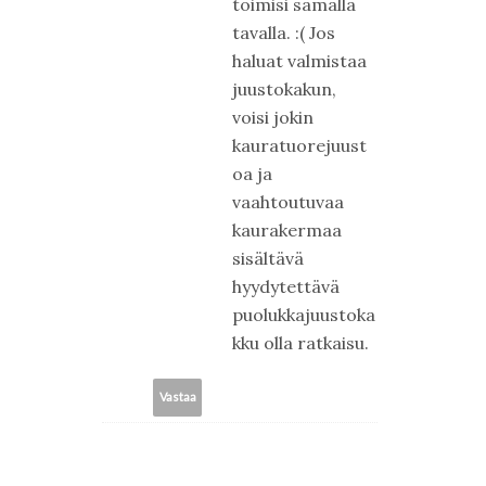
toimisi samalla
tavalla. :( Jos
haluat valmistaa
juustokakun,
voisi jokin
kauratuorejuust
oa ja
vaahtoutuvaa
kaurakermaa
sisältävä
hyydytettävä
puolukkajuustoka
kku olla ratkaisu.
Vastaa