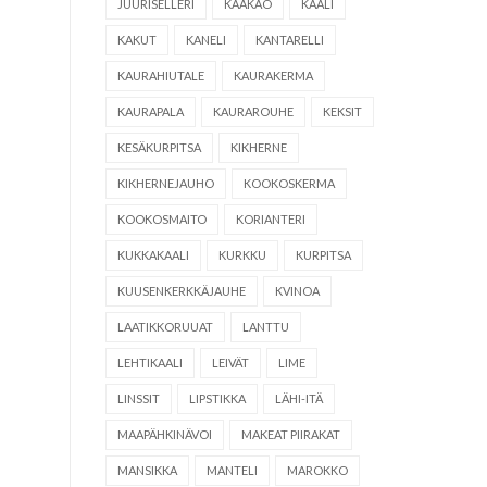
JUURISELLERI
KAAKAO
KAALI
KAKUT
KANELI
KANTARELLI
KAURAHIUTALE
KAURAKERMA
KAURAPALA
KAURAROUHE
KEKSIT
KESÄKURPITSA
KIKHERNE
KIKHERNEJAUHO
KOOKOSKERMA
KOOKOSMAITO
KORIANTERI
KUKKAKAALI
KURKKU
KURPITSA
KUUSENKERKKÄJAUHE
KVINOA
LAATIKKORUUAT
LANTTU
LEHTIKAALI
LEIVÄT
LIME
LINSSIT
LIPSTIKKA
LÄHI-ITÄ
MAAPÄHKINÄVOI
MAKEAT PIIRAKAT
MANSIKKA
MANTELI
MAROKKO