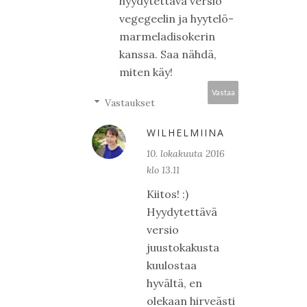
hyydytettävä versio
vegegeelin ja hyytelö-
marmeladisokerin
kanssa. Saa nähdä,
miten käy!
Vastaa
Vastaukset
WILHELMIINA
10. lokakuuta 2016
klo 13.11
Kiitos! :)
Hyydytettävä
versio
juustokakusta
kuulostaa
hyvältä, en
olekaan hirveästi