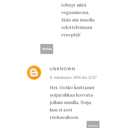
tehnyt niitä
vegaanisena.
Jään siis innolla
odottelemaan
reseptiä!
Vastaa
UNKNOWN
8. lokakuuta 2018 klo 12.07
Hei. Ootko koittanut
soijarahkaa korvata
jollain muulla. Soija
kun ei sovi
ruokavalioon.
Vastaa