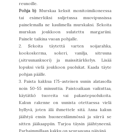
reunoille.
Pohja b)
: Murskaa keksit monitoimikoneessa
tai esimerkiksi suljetussa muovipussissa
painelemalla ne kaulimella murskaksi. Sekoita
murskan joukkoon sulatettu margariini.
Painele taikina vuoan pohjalle.
2. Sekoita täytettä varten soijarahka,
kookoskerma, sokeri, vanilja, sitruuna
(,sitruunankuori) ja maissitärkkelys. Lisää
lopuksi vielä joukkoon puolukat. Kaada täyte
pohjan päälle.
3. Paista kakkua 175-asteisen uunin alatasolla
noin 50-55 minuuttia. Paistoaikaan vaikuttaa,
käytätkö tuoreita vai pakastepuolukoita.
Kakun rakenne on uunista otettaessa vielä
hyllyvä, joten älä ihmettele sitä. Anna kakun
jäähtyä ensin huoneenlämmössä ja siirrä se
sitten jääkaappiin. Tarjoa täysin jäähtyneenä.
Parhaimmillaan kakku on seuraavana päivänä.