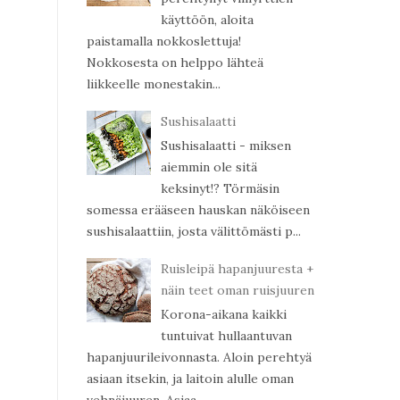
käyttöön, aloita
paistamalla nokkoslettuja!
Nokkosesta on helppo lähteä
liikkeelle monestakin...
Sushisalaatti
Sushisalaatti - miksen
aiemmin ole sitä
keksinyt!? Törmäsin
somessa erääseen hauskan näköiseen
sushisalaattiin, josta välittömästi p...
Ruisleipä hapanjuuresta +
näin teet oman ruisjuuren
Korona-aikana kaikki
tuntuivat hullaantuvan
hapanjuurileivonnasta. Aloin perehtyä
asiaan itsekin, ja laitoin alulle oman
vehnäjuuren. Asiaa ...