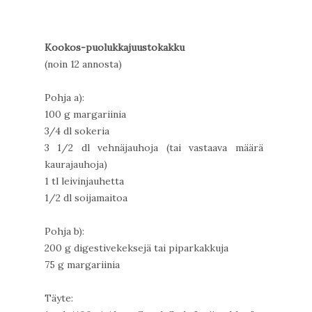
Kookos-puolukkajuustokakku
(noin 12 annosta)
Pohja a):
100 g margariinia
3/4 dl sokeria
3 1/2 dl vehnäjauhoja (tai vastaava määrä
kaurajauhoja)
1 tl leivinjauhetta
1/2 dl soijamaitoa
Pohja b):
200 g digestivekeksejä tai piparkakkuja
75 g margariinia
Täyte: