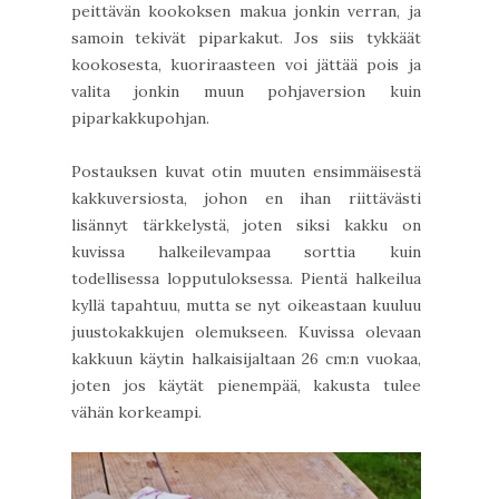
peittävän kookoksen makua jonkin verran, ja
samoin tekivät piparkakut. Jos siis tykkäät
kookosesta, kuoriraasteen voi jättää pois ja
valita jonkin muun pohjaversion kuin
piparkakkupohjan.
Postauksen kuvat otin muuten ensimmäisestä
kakkuversiosta, johon en ihan riittävästi
lisännyt tärkkelystä, joten siksi kakku on
kuvissa halkeilevampaa sorttia kuin
todellisessa lopputuloksessa. Pientä halkeilua
kyllä tapahtuu, mutta se nyt oikeastaan kuuluu
juustokakkujen olemukseen. Kuvissa olevaan
kakkuun käytin halkaisijaltaan 26 cm:n vuokaa,
joten jos käytät pienempää, kakusta tulee
vähän korkeampi.