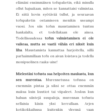
elämäni ensimmäisen tofupaketin, eikä minulla
ollut hajuakaan, miten se kannattaisi valmistaa.
Ei siitä kovin syötävää tullut, ja seuraavan
tofupaketin ostamiseen menikin useampi
vuosi. Jos siis tofun maustaminen tuntuu
hankalalta, et todellakaan ole ainoa.
Todellisuudessa
tofun valmistaminen ei ole
vaikeaa, mutta se vaatii vähän eri niksit kuin
liha
. Maustamista kannattaa harjoitella, sillä
parhaimmillaan tofu on aivan loistava ja todella
monipuolinen raaka-aine!
Mielestäni tofusta saa helpoiten maukasta, kun
sen murentaa.
Murennetussa tofussa on
enemmän pintaa ja siksi se ottaa enemmän
makua kuin kuutiot tai viipaleet. Joskus kun
haluan siistejä suupaloja, murennan tofusta
sellaisia käsin yksi kerrallaan. Arjen
kotikokkailussa kuitenkin yleensä vaan