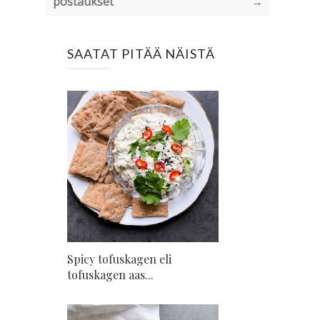
postaukset
→
SAATAT PITÄÄ NÄISTÄ
Spicy tofuskagen eli
tofuskagen aas...