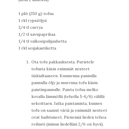
1 pkt (250 g) tofua
1 rkl rypsiöljyä
3/4 tl currya
1/2 tl savupaprikaa
1/4 tl valkosipulijauhetta
1 rkl soijakastiketta
Ota tofu pakkauksesta. Puristele
tofusta käsin enimmät nesteet
tiskialtaaseen. Kuumenna pannulla
pannulla öljy ja murenna tofu käsin
paistinpannulle. Paista tofua melko
kovalla lämmöllä (teholla 5-6/6) välillä
sekoittaen. Jatka paistamista, kunnes
tofu on saanut väriä ja enimmät nesteet
ovat haihtuneet. Pienennä lieden tehoa
reilusti (minun liedelläni 2/6 on hyvä).