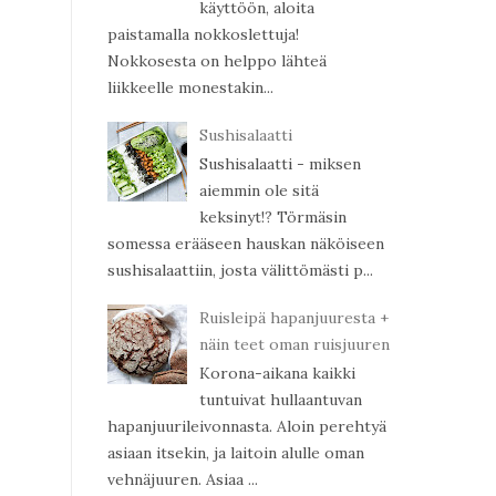
käyttöön, aloita
paistamalla nokkoslettuja!
Nokkosesta on helppo lähteä
liikkeelle monestakin...
Sushisalaatti
Sushisalaatti - miksen
aiemmin ole sitä
keksinyt!? Törmäsin
somessa erääseen hauskan näköiseen
sushisalaattiin, josta välittömästi p...
Ruisleipä hapanjuuresta +
näin teet oman ruisjuuren
Korona-aikana kaikki
tuntuivat hullaantuvan
hapanjuurileivonnasta. Aloin perehtyä
asiaan itsekin, ja laitoin alulle oman
vehnäjuuren. Asiaa ...