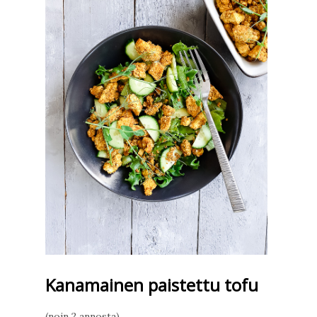
Kanamainen paistettu tofu
(noin 2 annosta)