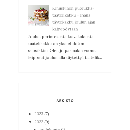
Kinuskinen puolukka-
taatelikakku - ihana
täytekakku joulun ajan
kahvipöytään
Joulun perinteisistä kuivakakuista
taatelikakku on yksi ehdoton
suosikkini. Olen jo parinakin vuonna
leiponut joulun alla täytettyä taatelik...
ARKISTO
2023
(7)
►
2022
(9)
▼
joulukuuta
(1)
►