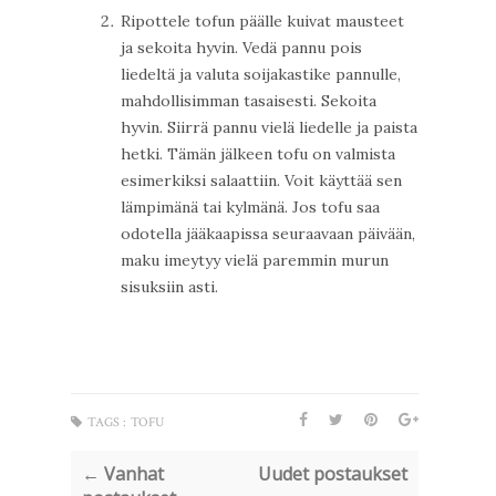
Ripottele tofun päälle kuivat mausteet
ja sekoita hyvin. Vedä pannu pois
liedeltä ja valuta soijakastike pannulle,
mahdollisimman tasaisesti. Sekoita
hyvin. Siirrä pannu vielä liedelle ja paista
hetki. Tämän jälkeen tofu on valmista
esimerkiksi salaattiin. Voit käyttää sen
lämpimänä tai kylmänä. Jos tofu saa
odotella jääkaapissa seuraavaan päivään,
maku imeytyy vielä paremmin murun
sisuksiin asti.
TAGS :
TOFU
← Vanhat
Uudet postaukset