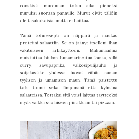
ronskisti murennan tofun aika pieneksi
muruksi suoraan pannulle. Murut eivät tällöin
ole tasakokoisia, mutta ei haittaa.
Tämä tofuresepti on näppärä ja maukas
proteiini salaattiin. Se on jäänyt itselleni ihan
vakituiseen arkikäyttöön. Makumaailma
muistuttaa hiukan hunamarinoitua kanaa, sillä
curry, savupaprika, valkosipulijauhe ja
soijakastike yhdessä luovat vähän saman
tyylisen ja umamisen maun. Tämä paistettu
tofu toimii sekä lämpimänä että kylmänä
salaateissa. Tottakai sitä voisi laittaa täytteeksi
myös vaikka suolaiseen piirakkaan tai pizzaan.