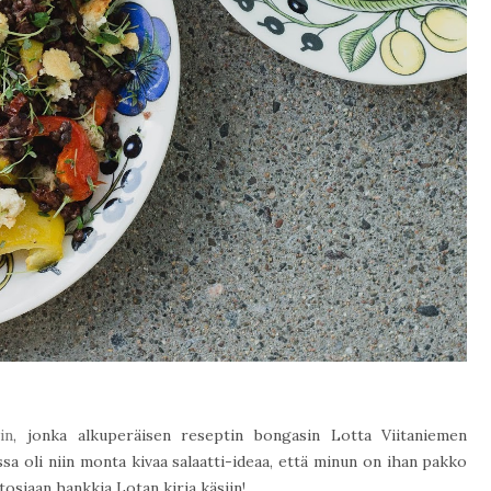
in
, jonka alkuperäisen reseptin bongasin Lotta Viitaniemen
assa oli niin monta kivaa salaatti-ideaa, että minun on ihan pakko
tosiaan hankkia Lotan kirja käsiin!