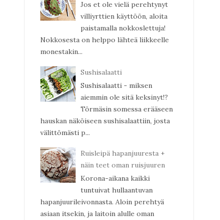
Jos et ole vielä perehtynyt
villiyrttien käyttöön, aloita
paistamalla nokkoslettuja!
Nokkosesta on helppo lähteä liikkeelle
monestakin...
Sushisalaatti
Sushisalaatti - miksen
aiemmin ole sitä keksinyt!?
Törmäsin somessa erääseen
hauskan näköiseen sushisalaattiin, josta
välittömästi p...
Ruisleipä hapanjuuresta +
näin teet oman ruisjuuren
Korona-aikana kaikki
tuntuivat hullaantuvan
hapanjuurileivonnasta. Aloin perehtyä
asiaan itsekin, ja laitoin alulle oman