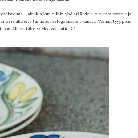
yhdistelmä - ainakin kun niihin yhdistää vielä tuoreita yrttejä ja
sin herkulliselta tummien belugalinssien kanssa. Tämän tyyppisiä
ässä jälleen talteen yksi variaatio. 😃