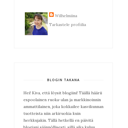
Wilhelmiina
Tarkastele profiilia
BLOGIN TAKANA
Hei! Kiva, että löysit blogiini! Täällä häärii
espoolainen ruoka-alan ja markkinoinnin
ammattilainen, joka kokkailee kasvikunnan
tuotteista niin arkiruokia kuin
herkkujakin. Tällä hetkellä en päivitä
blogiani säännöllisesti, sillä aika kuluu