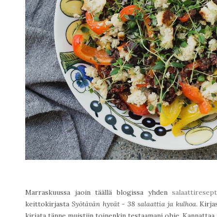
Marraskuussa jaoin täällä blogissa yhden
salaattiresept
keittokirjasta
Syötävän hyvät - 38 salaattia ja kulhoa
. Kirj
kirjata tänne muistiin toinenkin testaamani ohje. Kannattaa 