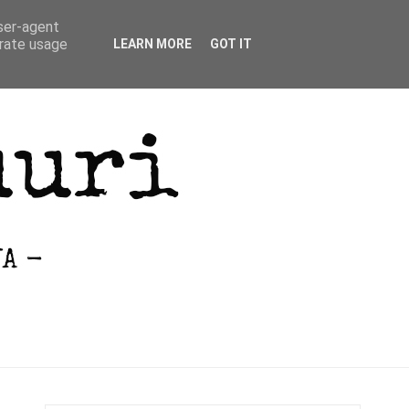
user-agent
erate usage
LEARN MORE
GOT IT