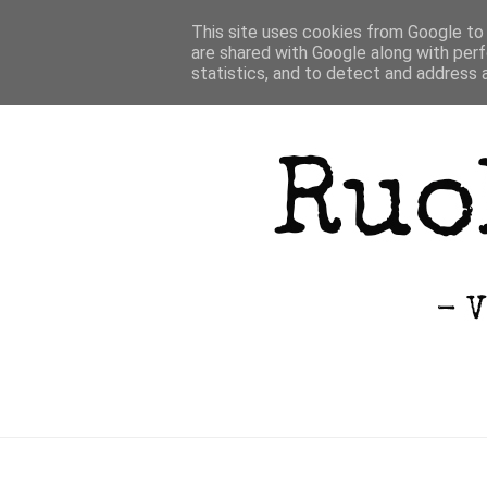
This site uses cookies from Google to d
are shared with Google along with perf
statistics, and to detect and address 