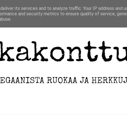
ETUSIVU
INFO
ARKISTO
eliver its services and to analyze traffic. Your IP address and 
ormance and security metrics to ensure quality of service, gen
abuse.