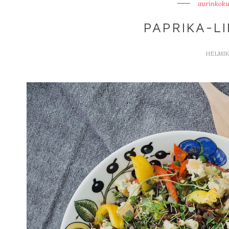
aurinkoku
PAPRIKA-LI
HELMIKU