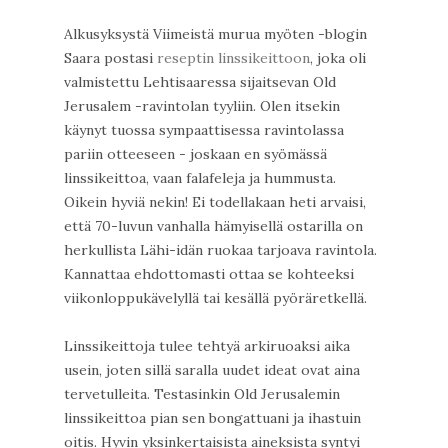
Alkusyksystä Viimeistä murua myöten -blogin
Saara postasi
reseptin linssikeittoon
, joka oli
valmistettu Lehtisaaressa sijaitsevan Old
Jerusalem -ravintolan tyyliin. Olen itsekin
käynyt tuossa sympaattisessa ravintolassa
pariin otteeseen - joskaan en syömässä
linssikeittoa, vaan falafeleja ja hummusta.
Oikein hyviä nekin! Ei todellakaan heti arvaisi,
että 70-luvun vanhalla hämyisellä ostarilla on
herkullista Lähi-idän ruokaa tarjoava ravintola.
Kannattaa ehdottomasti ottaa se kohteeksi
viikonloppukävelyllä tai kesällä pyöräretkellä.
Linssikeittoja tulee tehtyä arkiruoaksi aika
usein, joten sillä saralla uudet ideat ovat aina
tervetulleita. Testasinkin Old Jerusalemin
linssikeittoa pian sen bongattuani ja ihastuin
oitis. Hyvin yksinkertaisista aineksista syntyi