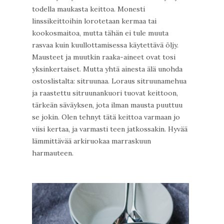
todella maukasta keittoa. Monesti
linssikeittoihin lorotetaan kermaa tai
kookosmaitoa, mutta tähän ei tule muuta
rasvaa kuin kuullottamisessa käytettävä öljy.
Mausteet ja muutkin raaka-aineet ovat tosi
yksinkertaiset. Mutta yhtä ainesta älä unohda
ostoslistalta: sitruunaa. Loraus sitruunamehua
ja raastettu sitruunankuori tuovat keittoon,
tärkeän säväyksen, jota ilman mausta puuttuu
se jokin. Olen tehnyt tätä keittoa varmaan jo
viisi kertaa, ja varmasti teen jatkossakin. Hyvää
lämmittävää arkiruokaa marraskuun
harmauteen.