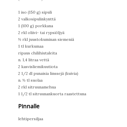
1 iso (150 g) sipuli
2 valkosipulinkynttä
1 (100 g) porkkana
2 rkl oliivi- tai rypsiöljyä
½ rkl juustokuminan siemeniä
1 tl kurkumaa
ripaus chilihiutaleita
n. 1,4 litraa vettä
2 kasvisliemikuutiota
2 1/2 dl punaisia linssejä (kuivia)
n. ½ tl suolaa
2 rkl sitruunamehua
1 1/2 tl sitruunankuorta raastettuna
Pinnalle
lehtipersiljaa