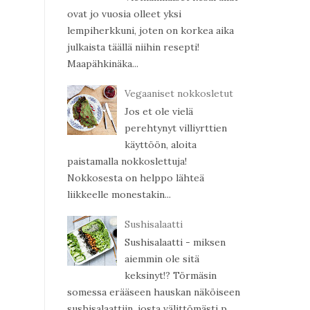
ovat jo vuosia olleet yksi
lempiherkkuni, joten on korkea aika
julkaista täällä niihin resepti!
Maapähkinäka...
Vegaaniset nokkosletut
Jos et ole vielä
perehtynyt villiyrttien
käyttöön, aloita
paistamalla nokkoslettuja!
Nokkosesta on helppo lähteä
liikkeelle monestakin...
Sushisalaatti
Sushisalaatti - miksen
aiemmin ole sitä
keksinyt!? Törmäsin
somessa erääseen hauskan näköiseen
sushisalaattiin, josta välittömästi p...