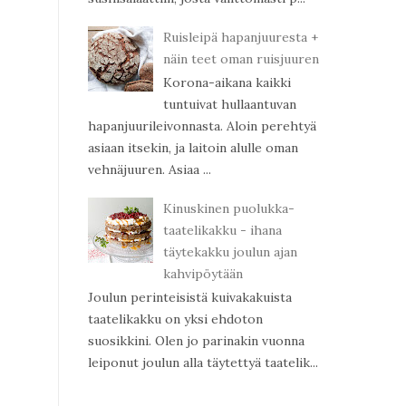
Ruisleipä hapanjuuresta +
näin teet oman ruisjuuren
Korona-aikana kaikki
tuntuivat hullaantuvan
hapanjuurileivonnasta. Aloin perehtyä
asiaan itsekin, ja laitoin alulle oman
vehnäjuuren. Asiaa ...
Kinuskinen puolukka-
taatelikakku - ihana
täytekakku joulun ajan
kahvipöytään
Joulun perinteisistä kuivakakuista
taatelikakku on yksi ehdoton
suosikkini. Olen jo parinakin vuonna
leiponut joulun alla täytettyä taatelik...