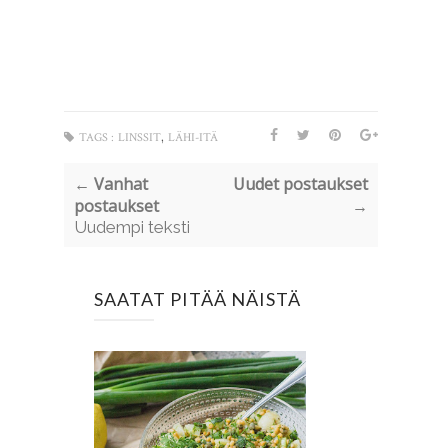
,
TAGS :
LINSSIT
LÄHI-ITÄ
← Vanhat
Uudet postaukset
postaukset
→
Uudempi teksti
SAATAT PITÄÄ NÄISTÄ