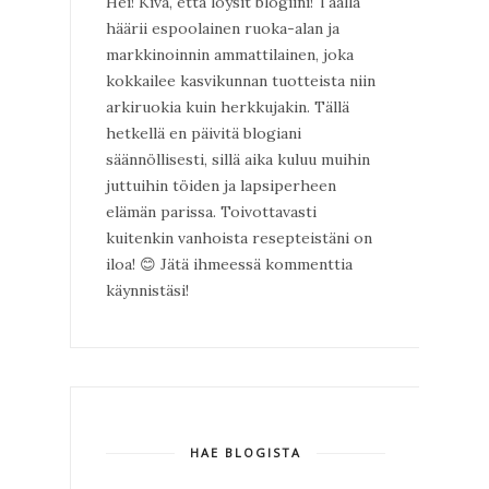
Hei! Kiva, että löysit blogiini! Täällä
häärii espoolainen ruoka-alan ja
markkinoinnin ammattilainen, joka
kokkailee kasvikunnan tuotteista niin
arkiruokia kuin herkkujakin. Tällä
hetkellä en päivitä blogiani
säännöllisesti, sillä aika kuluu muihin
juttuihin töiden ja lapsiperheen
elämän parissa. Toivottavasti
kuitenkin vanhoista resepteistäni on
iloa!
😊
Jätä ihmeessä kommenttia
käynnistäsi!
HAE BLOGISTA