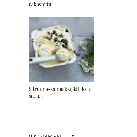
rakastettu...
Sitruuna-salmiakkijäätelö tai
sitru...
0 KOMMENTTIA