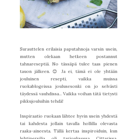
Surauttelen erilaisia paputahnoja varsin usein,
mutten olekaan hetkeen postannut
tahnareseptiä. No tässäpä tulee taas pienen
tauon jälkeen. 😊 Ja ei, tämä ei ole yhtään
jouluinen resepti, vaikka muissa
ruokablogeissa joulusesonki on jo selvästi
täydessä vauhdissa... Vaikka voihan tätä tietysti
pikkujouluihin tehdä!
Inspiraatio ruokaan lähtee hyvin usein yhdestä
tai kahdesta jollain tavalla hollilla olevasta
raaka-aineesta. Tällä kertaa inspiroiduin, kun
lehtipersilja oli tarjouksessa Cittarissa.