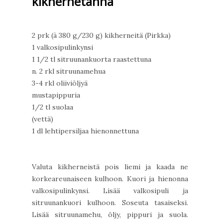
kikhernetahna
2 prk (à 380 g/230 g) kikherneitä (Pirkka)
1 valkosipulinkynsi
1 1/2 tl sitruunankuorta raastettuna
n. 2 rkl sitruunamehua
3-4 rkl oliiviöljyä
mustapippuria
1/2 tl suolaa
(vettä)
1 dl lehtipersiljaa hienonnettuna
Valuta kikherneistä pois liemi ja kaada ne
korkeareunaiseen kulhoon. Kuori ja hienonna
valkosipulinkynsi. Lisää valkosipuli ja
sitruunankuori kulhoon. Soseuta tasaiseksi.
Lisää sitruunamehu, öljy, pippuri ja suola.