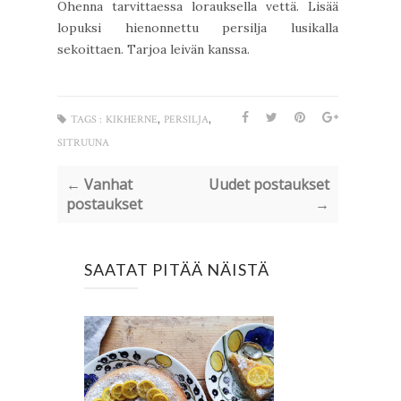
Ohenna tarvittaessa lorauksella vettä. Lisää
lopuksi hienonnettu persilja lusikalla
sekoittaen. Tarjoa leivän kanssa.
,
,
TAGS :
KIKHERNE
PERSILJA
SITRUUNA
← Vanhat
Uudet postaukset
postaukset
→
SAATAT PITÄÄ NÄISTÄ