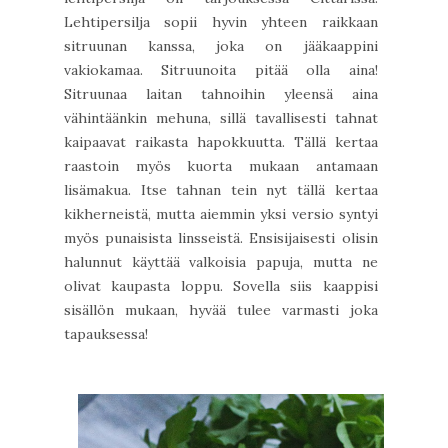
Lehtipersilja sopii hyvin yhteen raikkaan
sitruunan kanssa, joka on jääkaappini
vakiokamaa. Sitruunoita pitää olla aina!
Sitruunaa laitan tahnoihin yleensä aina
vähintäänkin mehuna, sillä tavallisesti tahnat
kaipaavat raikasta hapokkuutta. Tällä kertaa
raastoin myös kuorta mukaan antamaan
lisämakua. Itse tahnan tein nyt tällä kertaa
kikherneistä, mutta aiemmin yksi versio syntyi
myös punaisista linsseistä. Ensisijaisesti olisin
halunnut käyttää valkoisia papuja, mutta ne
olivat kaupasta loppu. Sovella siis kaappisi
sisällön mukaan, hyvää tulee varmasti joka
tapauksessa!