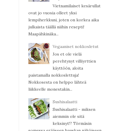
Vietnamilaiset kesärullat
ovat jo vuosia olleet yksi
lempiherkkuni, joten on korkea aika
julkaista täällä niihin resepti!
Maapähkinäka...
Vegaaniset nokkosletut
Jos et ole vielä
perehtynyt villiyrttien
käyttöön, aloita
paistamalla nokkoslettuja!
Nokkosesta on helppo lähteä
liikkeelle monestakin...
Sushisalaatti
Sushisalaatti - miksen
aiemmin ole sitä
keksinyt!? Törmäsin
somessa erääseen hauskan näköiseen