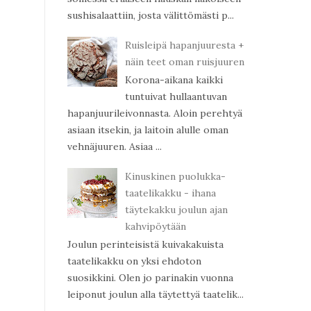
sushisalaattiin, josta välittömästi p...
Ruisleipä hapanjuuresta +
näin teet oman ruisjuuren
Korona-aikana kaikki
tuntuivat hullaantuvan
hapanjuurileivonnasta. Aloin perehtyä
asiaan itsekin, ja laitoin alulle oman
vehnäjuuren. Asiaa ...
Kinuskinen puolukka-
taatelikakku - ihana
täytekakku joulun ajan
kahvipöytään
Joulun perinteisistä kuivakakuista
taatelikakku on yksi ehdoton
suosikkini. Olen jo parinakin vuonna
leiponut joulun alla täytettyä taatelik...