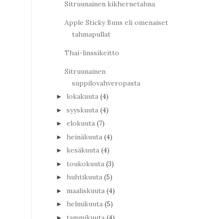
Sitruunainen kikhernetahna
Apple Sticky Buns eli omenaiset
tahmapullat
Thai-linssikeitto
Sitruunainen
suppilovahveropasta
lokakuuta
(4)
►
syyskuuta
(4)
►
elokuuta
(7)
►
heinäkuuta
(4)
►
kesäkuuta
(4)
►
toukokuuta
(3)
►
huhtikuuta
(5)
►
maaliskuuta
(4)
►
helmikuuta
(5)
►
tammikuuta
(4)
►