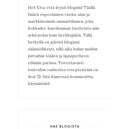
Hei! Kiva, että löysit blogiini! Täällä
häärii espoolainen ruoka-alan ja
markkinoinnin ammattilainen, joka
kokkailee kasvikunnan tuotteista niin
arkiruokia kuin herkkujakin. Tällä
hetkellä en päivitä blogiani
säännöllisesti, sillä aika kuluu muihin
juttuihin töiden ja lapsiperheen
elämän parissa. Toivottavasti
kuitenkin vanhoista resepteistäni on
iloa!
😊
Jätä ihmeessä kommenttia
käynnistäsi!
HAE BLOGISTA