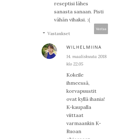
reseptisi lähes
sanasta sanaan. Pisti
vähän vihaksi. :(
Vastaa
Vastaukset
WILHELMIINA
14. maaliskuuta 2018
klo 22.05
Kokeile
ihmeessä,
korvapuustit
ovat kyllä ihania!
K-kaupalla
viittaat
varmaankin K-
Ruoan