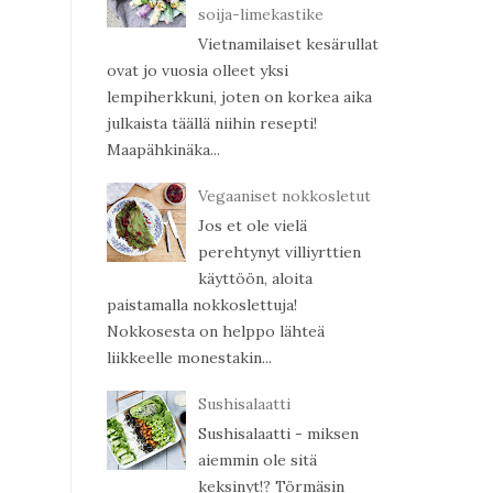
soija-limekastike
Vietnamilaiset kesärullat
ovat jo vuosia olleet yksi
lempiherkkuni, joten on korkea aika
julkaista täällä niihin resepti!
Maapähkinäka...
Vegaaniset nokkosletut
Jos et ole vielä
perehtynyt villiyrttien
käyttöön, aloita
paistamalla nokkoslettuja!
Nokkosesta on helppo lähteä
liikkeelle monestakin...
Sushisalaatti
Sushisalaatti - miksen
aiemmin ole sitä
keksinyt!? Törmäsin