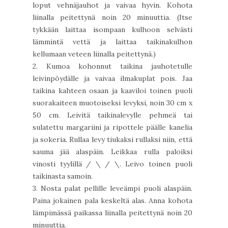
loput vehnäjauhot ja vaivaa hyvin. Kohota
liinalla peitettynä noin 20 minuuttia. (Itse
tykkään laittaa isompaan kulhoon selvästi
lämmintä vettä ja laittaa taikinakulhon
kellumaan veteen liinalla peitettynä.)
2. Kumoa kohonnut taikina jauhotetulle
leivinpöydälle ja vaivaa ilmakuplat pois. Jaa
taikina kahteen osaan ja kaaviloi toinen puoli
suorakaiteen muotoiseksi levyksi, noin 30 cm x
50 cm. Leivitä taikinalevylle pehmeä tai
sulatettu margariini ja ripottele päälle kanelia
ja sokeria. Rullaa levy tiukaksi rullaksi niin, että
sauma jää alaspäin. Leikkaa rulla paloiksi
vinosti tyylillä / \ / \. Leivo toinen puoli
taikinasta samoin.
3. Nosta palat pellille leveämpi puoli alaspäin.
Paina jokainen pala keskeltä alas. Anna kohota
lämpimässä paikassa liinalla peitettynä noin 20
minuuttia.