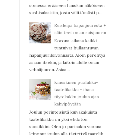
somessa erääseen hauskan näköiseen
sushisalaattiin, josta välittömästi p...
Ruisleipä hapanjuuresta +
näin teet oman ruisjuuren
Korona-aikana kaikki
tuntuivat hullaantuvan
hapanjuurileivonnasta. Aloin perehtyä
asiaan itsekin, ja laitoin alulle oman
vehnäjuuren. Asiaa ...
Kinuskinen puolukka-
taatelikakku - ihana
täytekakku joulun ajan
kahvipöytään
Joulun perinteisistä kuivakakuista
taatelikakku on yksi ehdoton
suosikkini. Olen jo parinakin vuonna
leiponut joulun alla täytettyä taatelik...