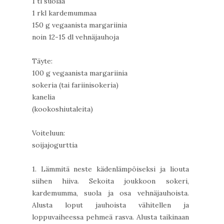
1 tl suolaa
1 rkl kardemummaa
150 g vegaanista margariinia
noin 12-15 dl vehnäjauhoja
Täyte:
100 g vegaanista margariinia
sokeria (tai fariinisokeria)
kanelia
(kookoshiutaleita)
Voiteluun:
soijajogurttia
1. Lämmitä neste kädenlämpöiseksi ja liouta
siihen hiiva. Sekoita joukkoon sokeri,
kardemumma, suola ja osa vehnäjauhoista.
Alusta loput jauhoista vähitellen ja
loppuvaiheessa pehmeä rasva. Alusta taikinaan