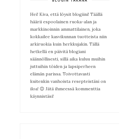
BLOGIN TAKANA
Hei! Kiva, että löysit blogiini! Täällä
häärii espoolainen ruoka-alan ja
markkinoinnin ammattilainen, joka
kokkailee kasvikunnan tuotteista niin
arkiruokia kuin herkkujakin. Tällä
hetkellä en päivitä blogiani
säännöllisesti, sillä aika kuluu muihin
juttuihin töiden ja lapsiperheen
elämän parissa. Toivottavasti
kuitenkin vanhoista resepteistäni on
iloa!
😊
Jätä ihmeessä kommenttia
käynnistäsi!