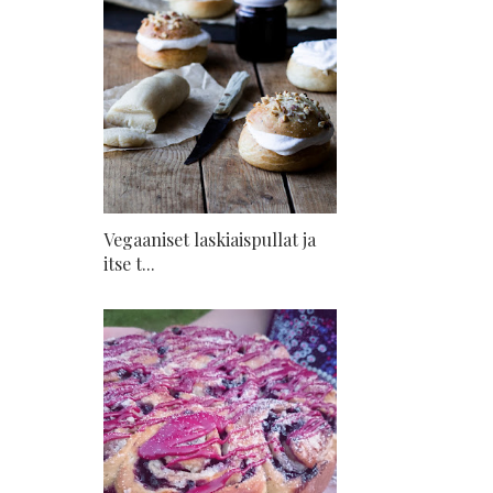
Vegaaniset laskiaispullat ja
itse t...