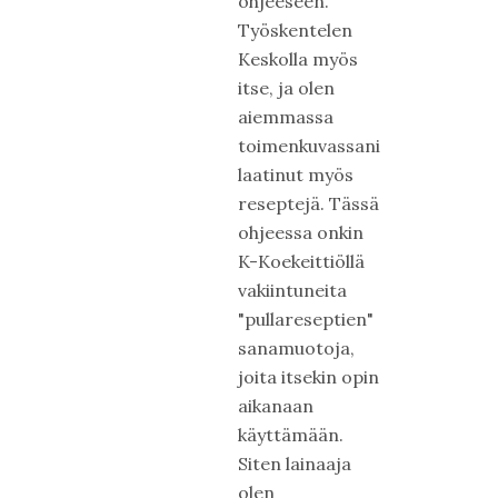
ohjeeseen.
Työskentelen
Keskolla myös
itse, ja olen
aiemmassa
toimenkuvassani
laatinut myös
reseptejä. Tässä
ohjeessa onkin
K-Koekeittiöllä
vakiintuneita
"pullareseptien"
sanamuotoja,
joita itsekin opin
aikanaan
käyttämään.
Siten lainaaja
olen