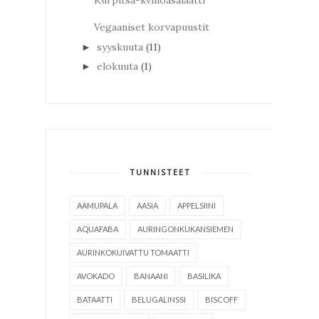
Kurpitsa-kvinoasalaatti
Vegaaniset korvapuustit
syyskuuta
(11)
►
elokuuta
(1)
►
TUNNISTEET
AAMUPALA
AASIA
APPELSIINI
AQUAFABA
AURINGONKUKANSIEMEN
AURINKOKUIVATTU TOMAATTI
AVOKADO
BANAANI
BASILIKA
BATAATTI
BELUGALINSSI
BISCOFF