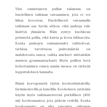
Yksi onnistuneen pullan salaisuus on
huolellinen taikinan vaivaaminen, jota ei voi
liikaa korostaa. Huolellisesti vaivaamalla
taikinaan saa hyvän sitkon, eikä jauhoja tule
lisättyä ylimäärin. Näin syntyy kuohkean
pehmeitä pullia, eikä kuivia ja kovia kikkaroita.
Koska jauhojen ominaisuudet vaihtelevat,
tarkkaa tarvittavaa jauhomäärää on
mahdotonta sanoa, vaikka ainekset mittaisikin
muuten grammantarkasti. Myös pullien hyvä
kohottaminen ennen uuniin menoa on tärkeää
lopputuloksen kannalta.
Nämä korvapuustit täytin kookoshiutaleilla,
fariinisokerilla ja kanelilla. Kookoksen ystävänä
käytin myös taikinanesteenä purkillisen (400
ml) kookosmaitoa, jota jatkoin vedellä. Koska
kookosmaito on aika rasvaista, vähensin