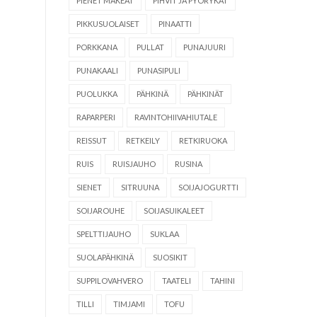
PIENET MAKEAT
PIHVIT JA PYÖRYKÄT
PIKKUSUOLAISET
PINAATTI
PORKKANA
PULLAT
PUNAJUURI
PUNAKAALI
PUNASIPULI
PUOLUKKA
PÄHKINÄ
PÄHKINÄT
RAPARPERI
RAVINTOHIIVAHIUTALE
REISSUT
RETKEILY
RETKIRUOKA
RUIS
RUISJAUHO
RUSINA
SIENET
SITRUUNA
SOIJAJOGURTTI
SOIJAROUHE
SOIJASUIKALEET
SPELTTIJAUHO
SUKLAA
SUOLAPÄHKINÄ
SUOSIKIT
SUPPILOVAHVERO
TAATELI
TAHINI
TILLI
TIMJAMI
TOFU