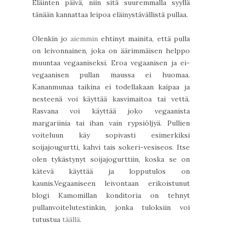
Eläinten päivä, niin sitä suuremmalla syyllä
tänään kannattaa leipoa eläinystävällistä pullaa.
Olenkin jo
aiemmin
ehtinyt mainita, että pulla
on leivonnainen, joka on äärimmäisen helppo
muuntaa vegaaniseksi. Eroa vegaanisen ja ei-
vegaanisen pullan maussa ei huomaa.
Kananmunaa taikina ei todellakaan kaipaa ja
nesteenä voi käyttää kasvimaitoa tai vettä.
Rasvana voi käyttää joko vegaanista
margariinia tai ihan vain rypsiöljyä. Pullien
voiteluun käy sopivasti esimerkiksi
soijajougurtti, kahvi tais sokeri-vesiseos. Itse
olen tykästynyt soijajogurttiin, koska se on
kätevä käyttää ja lopputulos on
kaunis.Vegaaniseen leivontaan erikoistunut
blogi Kamomillan konditoria on tehnyt
pullanvoitelutestinkin, jonka tuloksiin voi
tutustua
täällä
.