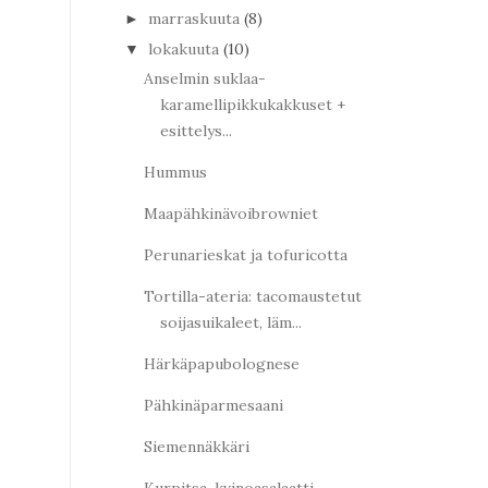
marraskuuta
(8)
►
lokakuuta
(10)
▼
Anselmin suklaa-
karamellipikkukakkuset +
esittelys...
Hummus
Maapähkinävoibrowniet
Perunarieskat ja tofuricotta
Tortilla-ateria: tacomaustetut
soijasuikaleet, läm...
Härkäpapubolognese
Pähkinäparmesaani
Siemennäkkäri