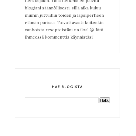
herkkujakin. Tällä hetkellä en päivitä
blogiani säännöllisesti, sillä aika kuluu
muihin juttuihin töiden ja lapsiperheen
elämän parissa. Toivottavasti kuitenkin
vanhoista resepteistäni on iloa!
😊
Jätä
ihmeessä kommenttia käynnistäsi!
HAE BLOGISTA