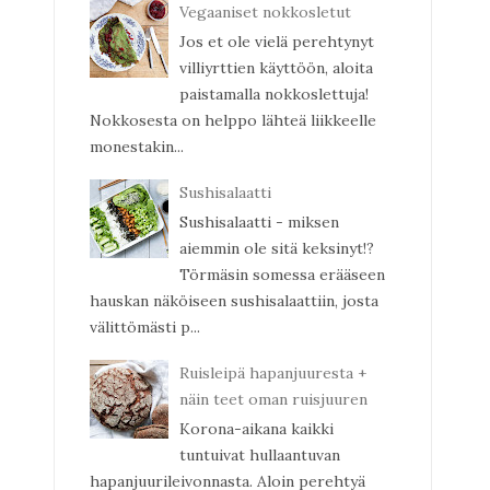
Vegaaniset nokkosletut
Jos et ole vielä perehtynyt
villiyrttien käyttöön, aloita
paistamalla nokkoslettuja!
Nokkosesta on helppo lähteä liikkeelle
monestakin...
Sushisalaatti
Sushisalaatti - miksen
aiemmin ole sitä keksinyt!?
Törmäsin somessa erääseen
hauskan näköiseen sushisalaattiin, josta
välittömästi p...
Ruisleipä hapanjuuresta +
näin teet oman ruisjuuren
Korona-aikana kaikki
tuntuivat hullaantuvan
hapanjuurileivonnasta. Aloin perehtyä