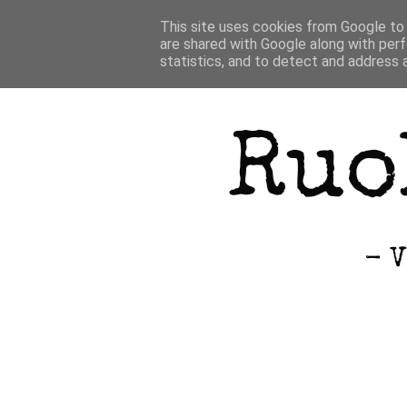
This site uses cookies from Google to d
are shared with Google along with perf
statistics, and to detect and address 