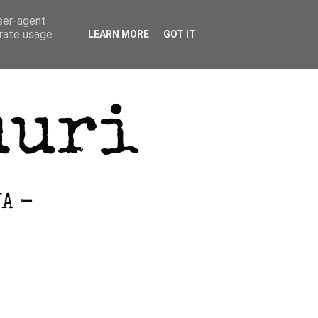
user-agent
erate usage
LEARN MORE
GOT IT