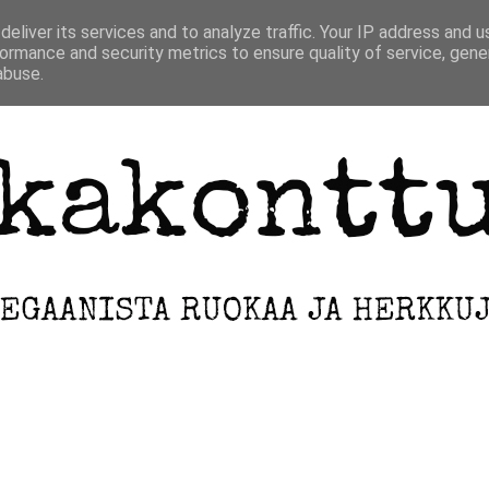
ETUSIVU
INFO
ARKISTO
eliver its services and to analyze traffic. Your IP address and 
ormance and security metrics to ensure quality of service, gen
abuse.