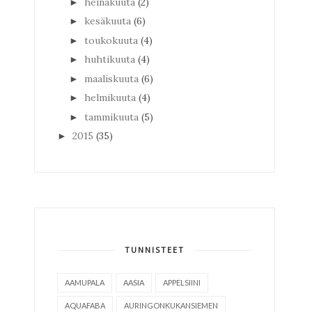
heinäkuuta
(2)
►
kesäkuuta
(6)
►
toukokuuta
(4)
►
huhtikuuta
(4)
►
maaliskuuta
(6)
►
helmikuuta
(4)
►
tammikuuta
(5)
►
2015
(35)
►
TUNNISTEET
AAMUPALA
AASIA
APPELSIINI
AQUAFABA
AURINGONKUKANSIEMEN