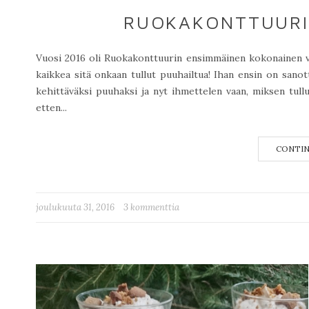
RUOKAKONTTUURI
Vuosi 2016 oli Ruokakonttuurin ensimmäinen kokonainen vu
kaikkea sitä onkaan tullut puuhailtua! Ihan ensin on sano
kehittäväksi puuhaksi ja nyt ihmettelen vaan, miksen tul
etten...
CONTIN
joulukuuta 31, 2016
3 kommenttia