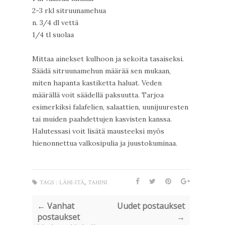
2-3 rkl sitruunamehua
n. 3/4 dl vettä
1/4 tl suolaa
Mittaa ainekset kulhoon ja sekoita tasaiseksi.
Säädä sitruunamehun määrää sen mukaan,
miten hapanta kastiketta haluat. Veden
määrällä voit säädellä paksuutta. Tarjoa
esimerkiksi falafelien, salaattien, uunijuuresten
tai muiden paahdettujen kasvisten kanssa.
Halutessasi voit lisätä mausteeksi myös
hienonnettua valkosipulia ja juustokuminaa.
,
TAGS :
LÄHI-ITÄ
TAHINI
← Vanhat
Uudet postaukset
postaukset
→