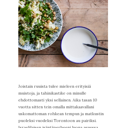
Joistain ruuista tulee mieleen erityisiä
muistoja, ja tahinikastike on minulle
ehdottomasti yksi sellainen. Aika tasan 10
vuotta sitten tein omalla mittakaavallani
uskomattoman rohkean tempun ja matkustin
puoleksi vuodeksi Torontoon au pairiksi.
Israelilaisen isäntäperheeni luona asuessa