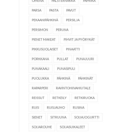
OMENA
PALSTERNAKKA
PAPRIKA
PARSA
PASTA
PAVUT
PEKAANIPÄHKINÄ
PERSILJA
PERSIMON
PERUNA
PIENET MAKEAT
PIHVIT JA PYÖRYKÄT
PIKKUSUOLAISET
PINAATTI
PORKKANA
PULLAT
PUNAJUURI
PUNAKAALI
PUNASIPULI
PUOLUKKA
PÄHKINÄ
PÄHKINÄT
RAPARPERI
RAVINTOHIIVAHIUTALE
REISSUT
RETKEILY
RETKIRUOKA
RUIS
RUISJAUHO
RUSINA
SIENET
SITRUUNA
SOIJAJOGURTTI
SOIJAROUHE
SOIJASUIKALEET