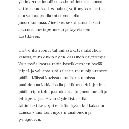
yksinkertaisimmillaan vain tahinia, sitruunaa,
vettä ja suolaa. Jos haluat, voit myös maustaa
sen valkosipulilla tai ripauksella
juustokuminaa. Ainekset sekoittamalla saat
aikaan sametinpehmeän ja täyteläisen
kastikkeen.
Olet ehkä syönyt tahinikastiketta falafelien
kanssa, mikä onkin hyvin klassinen käyttötapa.
Voit myös kastaa tahinikastikkeeseen hyvää
leipää ja valuttaa sitä salaatin tai uunijuuresten
päälle. Näissä kuvissa minulla on uunissa
paahdettua kukkakaalia ja kikherneitä, joiden
päälle ripottelin paahdettuja pinjansiemeniä ja
lehtipersiljaa. Aivan täydellistä, sillä
tahinikastike sopii erittäin hyvin kukkakaalin
kanssa - niin kuin myös munakoison ja
punajuuren.