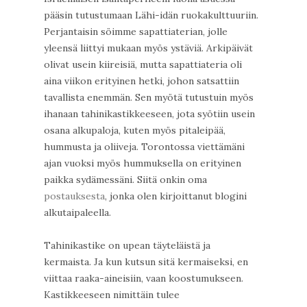
pääsin tutustumaan Lähi-idän ruokakulttuuriin.
Perjantaisin söimme sapattiaterian, jolle
yleensä liittyi mukaan myös ystäviä. Arkipäivät
olivat usein kiireisiä, mutta sapattiateria oli
aina viikon erityinen hetki, johon satsattiin
tavallista enemmän. Sen myötä tutustuin myös
ihanaan tahinikastikkeeseen, jota syötiin usein
osana alkupaloja, kuten myös pitaleipää,
hummusta ja oliiveja. Torontossa viettämäni
ajan vuoksi myös hummuksella on erityinen
paikka sydämessäni. Siitä onkin oma
postauksesta
, jonka olen kirjoittanut blogini
alkutaipaleella.
Tahinikastike on upean täyteläistä ja
kermaista. Ja kun kutsun sitä kermaiseksi, en
viittaa raaka-aineisiin, vaan koostumukseen.
Kastikkeeseen nimittäin tulee