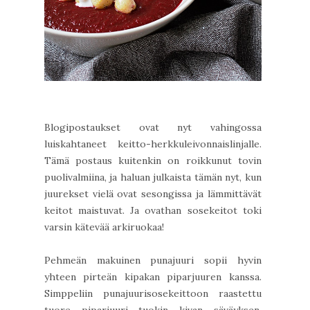
Blogipostaukset ovat nyt vahingossa
luiskahtaneet keitto-herkkuleivonnaislinjalle.
Tämä postaus kuitenkin on roikkunut tovin
puolivalmiina, ja haluan julkaista tämän nyt, kun
juurekset vielä ovat sesongissa ja lämmittävät
keitot maistuvat. Ja ovathan sosekeitot toki
varsin kätevää arkiruokaa!
Pehmeän makuinen punajuuri sopii hyvin
yhteen pirteän kipakan piparjuuren kanssa.
Simppeliin punajuurisosekeittoon raastettu