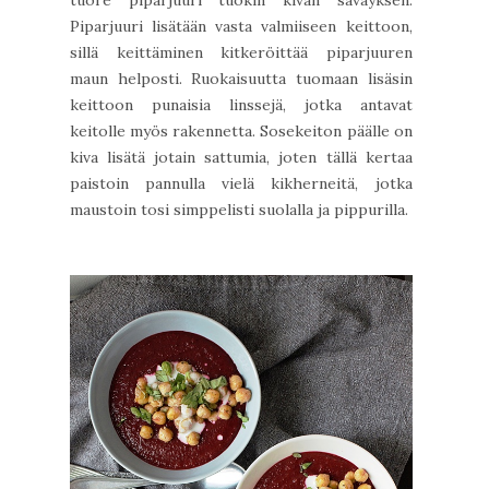
tuore piparjuuri tuokin kivan säväyksen.
Piparjuuri lisätään vasta valmiiseen keittoon,
sillä keittäminen kitkeröittää piparjuuren
maun helposti. Ruokaisuutta tuomaan lisäsin
keittoon punaisia linssejä, jotka antavat
keitolle myös rakennetta. Sosekeiton päälle on
kiva lisätä jotain sattumia, joten tällä kertaa
paistoin pannulla vielä kikherneitä, jotka
maustoin tosi simppelisti suolalla ja pippurilla.