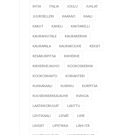
INTIA
ITALIA
JOULU
JUHLAT
JUURISELLERI
KAAKAO
KAALI
KAKUT
KANELI
KANTARELLI
KAURAHIUTALE
KAURAKERMA
KAURAPALA
KAURAROUHE
KEKSIT
KESÄKURPITSA
KIKHERNE
KIKHERNEJAUHO
KOOKOSKERMA
KOOKOSMAITO
KORIANTERI
KUKKAKAALI
KURKKU
KURPITSA
KUUSENKERKKÄJAUHE
KVINOA
LAATIKKORUUAT
LANTTU
LEHTIKAALI
LEIVÄT
LIME
LINSSIT
LIPSTIKKA
LÄHI-ITÄ