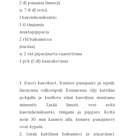
2 dl punaisia linssejä
n. 7-8 dl vettä
l kasvisliemikuutio
1 tl timjamia
mustapippuria
2 rkl balsamicoa
(suolaa)
n. 2 rkl piparjuurta raastettuna
1 prk (2 dl) kaurakermaa
1. Kuori kasvikset. Kuutioi punajuuri ja sipuli,
hienonna valkosipuli. Kuumenna öljy kattilan
pohjalla ja kuullota siinä kasviksia muutama
minuutti. Lisää linssit, vesi sekä
kasvisliemikuutio, timjami ja pippuri. Keitä
noin 30 min kannen alla, kunnes punajuuret
ovat kypsiä.
2. Lisää kattilaan balsamico ja piparjuuri.