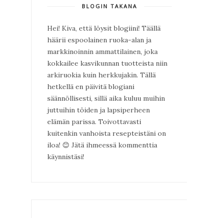
BLOGIN TAKANA
Hei! Kiva, että löysit blogiini! Täällä
häärii espoolainen ruoka-alan ja
markkinoinnin ammattilainen, joka
kokkailee kasvikunnan tuotteista niin
arkiruokia kuin herkkujakin. Tällä
hetkellä en päivitä blogiani
säännöllisesti, sillä aika kuluu muihin
juttuihin töiden ja lapsiperheen
elämän parissa. Toivottavasti
kuitenkin vanhoista resepteistäni on
iloa!
😊
Jätä ihmeessä kommenttia
käynnistäsi!