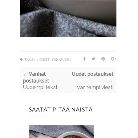
,
TAGS :
LINSSIT
PUNAJUURI
← Vanhat
Uudet postaukset
postaukset
→
Uudempi teksti
Vanhempi viesti
SAATAT PITÄÄ NÄISTÄ