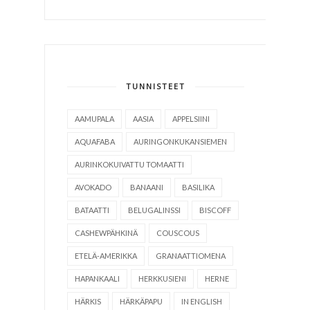
TUNNISTEET
AAMUPALA
AASIA
APPELSIINI
AQUAFABA
AURINGONKUKANSIEMEN
AURINKOKUIVATTU TOMAATTI
AVOKADO
BANAANI
BASILIKA
BATAATTI
BELUGALINSSI
BISCOFF
CASHEWPÄHKINÄ
COUSCOUS
ETELÄ-AMERIKKA
GRANAATTIOMENA
HAPANKAALI
HERKKUSIENI
HERNE
HÄRKIS
HÄRKÄPAPU
IN ENGLISH