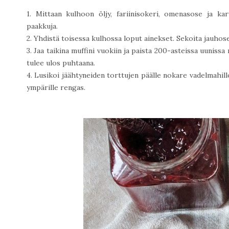
1. Mittaan kulhoon öljy, fariinisokeri, omenasose ja karv
paakkuja.
2. Yhdistä toisessa kulhossa loput ainekset. Sekoita jauhos
3. Jaa taikina muffini vuokiin ja paista 200-asteissa uunissa
tulee ulos puhtaana.
4. Lusikoi jäähtyneiden torttujen päälle nokare vadelmahill
ympärille rengas.