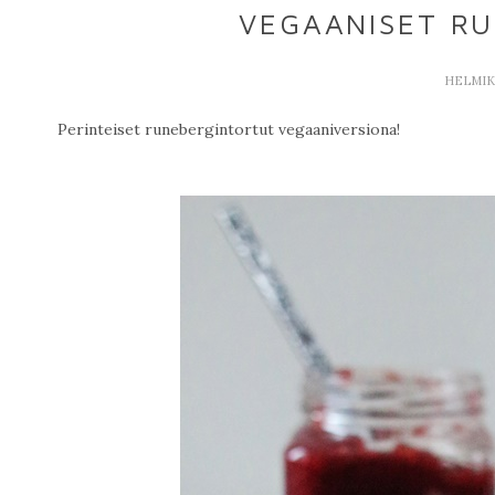
VEGAANISET R
HELMIKU
Perinteiset runebergintortut vegaaniversiona!