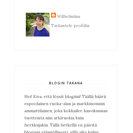
Wilhelmiina
Tarkastele profiilia
BLOGIN TAKANA
Hei! Kiva, että löysit blogiini! Täällä häärii
espoolainen ruoka-alan ja markkinoinnin
ammattilainen, joka kokkailee kasvikunnan
tuotteista niin arkiruokia kuin
herkkujakin. Tällä hetkellä en päivitä
blogiani säännöllisesti, sillä aika kuluu