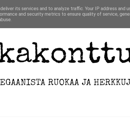
ETUSIVU
INFO
ARKISTO
eliver its services and to analyze traffic. Your IP address and 
ormance and security metrics to ensure quality of service, gen
abuse.