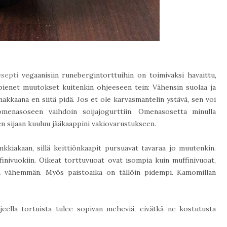
septi
vegaanisiin runebergintorttuihin on toimivaksi havaittu,
pienet muutokset kuitenkin ohjeeseen tein: Vähensin suolaa ja
akkaana en siitä pidä. Jos et ole karvasmantelin ystävä, sen voi
omenasoseen vaihdoin soijajogurttiin. Omenasosetta minulla
n sijaan kuuluu jääkaappini vakiovarustukseen.
nkkiakaan, sillä keittiönkaapit pursuavat tavaraa jo muutenkin.
finivuokiin. Oikeat torttuvuoat ovat isompia kuin muffinivuoat,
ään vähemmän. Myös paistoaika on tällöin pidempi. Kamomillan
jeella tortuista tulee sopivan meheviä, eivätkä ne kostutusta