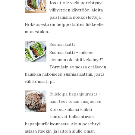
Jos et ole vielä perehtynyt
villiyrttien käyttöön, aloita
paistamalla nokkoslettuja!
Nokkosesta on helppo lähteä liikkeelle
monestakin...
Sushisalaatti
Sushisalaatti - miksen
aiemmin ole sitä keksinyt!?
Törmäsin somessa erääseen
hauskan näköiseen sushisalaattiin, josta
välittömästi p...
Ruisleipä hapanjuuresta +
näin teet oman ruisjuuren
Korona-aikana kaikki
tuntuivat hullaantuvan
hapanjuurileivonnasta. Aloin perehtyä
asiaan itsekin, ja laitoin alulle oman