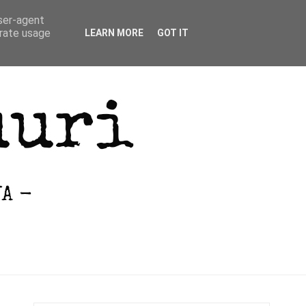
user-agent
erate usage
LEARN MORE
GOT IT