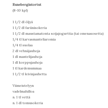
Runebergintortut
(8-10 kpl)
1 1/2 dl öljyä
1 1/2 dl fariinisokeria
1 1/2 dl maustamatonta soijajogurttia (tai omenasosetta)
1/4 tl karvasmanteliaromia
1/4 tl suolaa
2 dl vehnäjauhoja
1 dl mantelijauhoja
1 dl korppujauhoja
1 tl kardemummaa
1 1/2 tl leivinjauhetta
Viimeistelyyn
vadelmahilloa
n. 1 tl vettä
n. 1 dl tomusokeria