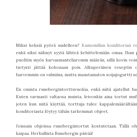
Miksi keksiä pyörä uudelleen?
Kamomillan konditorian re
enkä siksi nähnyt syytä lähteä kehittelemään omaa. Ihan 
puolitin myös karvasmanteliaromin määrän, sillä kovin voim
tietysti jättää kokonaan pois. Alkuperäisen reseptin 
harvemmin on valmiina, mutta maustamaton soijajogurtti se
En omista runebergintorttuvuokia, enkä niitä ajatellut ha
Kuten varmasti valtaosa muista, leivonkin aina tortut muf
joten kun niitä käyttää, torttuja tulee kappalemäärält
konditoriasta löytyy tähän tarkemmat ohjeet.
Joissain ohjeissa runebergintortut kostutetaan. Tällä oh
kaipaa. Herkullista Runebergin päivää!