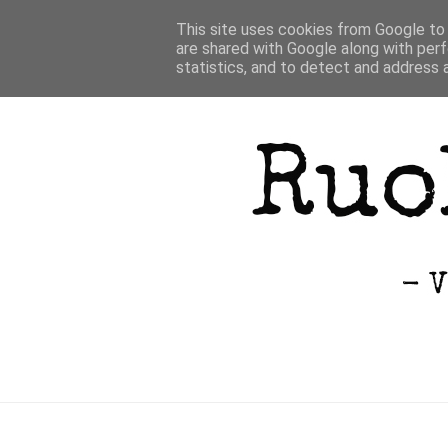
This site uses cookies from Google to d
are shared with Google along with perf
statistics, and to detect and address 