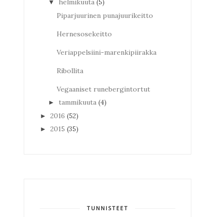
helmikuuta
(5)
▼
Piparjuurinen punajuurikeitto
Hernesosekeitto
Veriappelsiini-marenkipiirakka
Ribollita
Vegaaniset runebergintortut
tammikuuta
(4)
►
2016
(52)
►
2015
(35)
►
TUNNISTEET